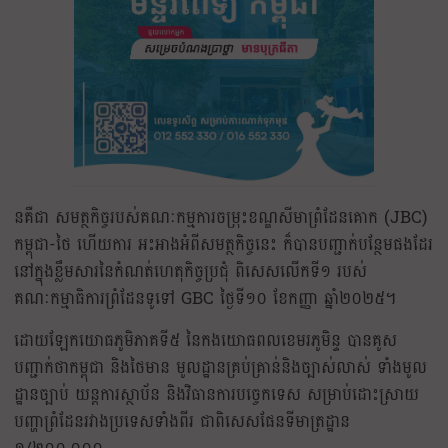
នគឺជា សមត្ថកិច្ចរបស់គណៈកម្មការចម្រុះខណ្ឌសីមាព្រំដែនគោក (JBC)
កម្ពុជា-ថៃ ហើយការ អះអាងអំពីសមត្ថកិច្ចនេះ ក៏បានបញ្ជាក់បន្ថែមផងដែរ
នៅក្នុងខ្លឹមសារនៃកំណត់ហេតុកិច្ចប្រជុំ ពិសេសលើកទី១ របស់
គណៈកម្មាធិការព្រំដែនទូទៅ GBC ថ្ងៃទី១០ ខែកញ្ញា ឆ្នាំ២០២៥។
ដោយឡែកយោធភូមិភាគទី៥ នៃកងយោធពលខេមរភូមិន្ទ បានគូស
បញ្ជាក់ថាកម្ពុជា និងថៃមាន មូលដ្ឋានគ្រប់គ្រាន់និងច្បាស់លាស់ ទាំងមូល
ដ្ឋានច្បាប់ យន្តការស្ថាប័ន និងវិធានការបច្ចេកទេស សម្រាប់ដោះស្រាយ
បញ្ហាព្រំដែនរវាងប្រទេសទាំងពីរ ជាពិសេសផែនទីមាត្រដ្ឋាន