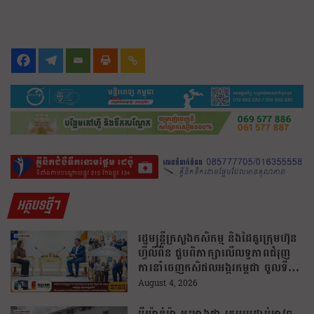
អត្ថបទថ្មីៗ
រដ្ឋមន្រ្តីក្រសួងកសិកម្ម និងដៃគូរក្រុមហ៊ុន
ហ្វីលីពីន ជួបពិភាក្សាលើលទ្ធភាពជំរុញ
ការនាំចេញកសិផលអង្ករកម្ពុជា ចូលទី
ផ្សារហ្វីលីពីន
August 4, 2026
មីយ៉ាន់ម៉ា អះអាងថា ក្រុមប្រដាប់អាវុធ