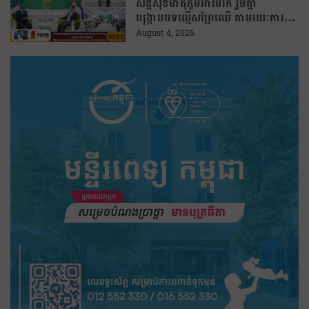
សន្តិសុខមាតុភូមិអាមេរិក រួមគ្នា
បង្រ្កាបបទល្មើសព្រៃឈើ តាមរយៈការប្រើ
ប្រាស់បច្ចេកវិទ្យា
August 4, 2026