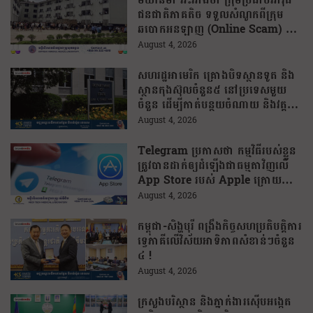
ជនជាតិភាគតិច ទទួលសំណូកពីក្រុម
ឆបោកអនឡាញ (Online Scam) ជា
ថ្នូរនឹងការជួយរត់ចូលប្រទេសថៃ!
August 4, 2026
សហរដ្ឋអាមេរិក គ្រោងបិទស្ថានទូត និង
ស្ថានកុងស៊ុលចំនួន៥ នៅប្រទេសមួយ
ចំនួន ដើម្បីកាត់បន្ថយចំណាយ និងវត្ត
មានការទូតដែលគ្មានប្រសិទ្ធភាព
August 4, 2026
Telegram ប្រកាសថា កម្មវិធីរបស់ខ្លួន
ត្រូវបានដាក់ឲ្យដំឡើងជាធម្មតាវិញលើ
App Store របស់ Apple ក្រោយបាត់
ខ្លួនដោយគ្មានការបញ្ជាក់ពីមូលហេតុ
August 4, 2026
កម្ពុជា-សិង្ហបុរី ពង្រឹងកិច្ចសហប្រតិបត្តិការ
ទ្វេភាគីលើវិស័យអាទិភាពសំខាន់ៗចំនួន
៤ !
August 4, 2026
ក្រសួងបរិស្ថាន និងភ្នាក់ងារស៊ើបអង្កេត