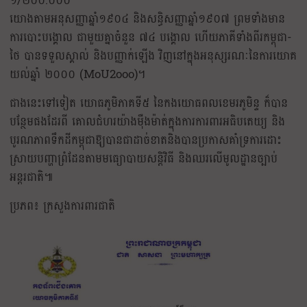
១/២០០.០០០
យោងតាមអនុសញ្ញាឆ្នាំ១៩០៤ និងសន្ធិសញ្ញាឆ្នាំ១៩០៧ ព្រមទាំងមាន
ការបោះបង្គោល ជាមួយគ្នាចំនួន ៧៤ បង្គោល ហើយភាគីទាំងពីរកម្ពុជា-
ថៃ បានទទួលស្គាល់ និងបញ្ញាក់ឡើង វិញនៅក្នុងអនុស្សរណៈនៃការយោគ
យល់ឆ្នាំ ២០០០ (MoU2ooo)។
ជាងនេះទៅទៀត យោធភូមិភាគទី៥ នៃកងយោធពលខេមរភូមិន្ទ ក៏បាន
បន្ថែមផងដែរពី គោលជំហរយ៉ាងម៉ឺងម៉ាត់ក្នុងការការពារអធិបតេយ្យ និង
បូរណភាពទឹកដីកម្ពុជាឱ្យបានជាដាច់ខាតនិងបានប្រកាសគាំទ្រការដោះ
ស្រាយបញ្ហាព្រំដែនតាមមធ្យោបាយសន្តិវិធី និងឈរលើមូលដ្ឋានច្បាប់
អន្តរជាតិ៕
ប្រភព៖ ក្រសួងការពារជាតិ