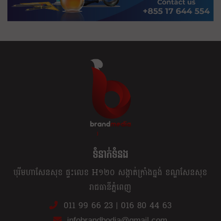
ខ្លឹម ខ្លី រហ័ស
ទំនាក់ទំនង
បុរីមហាសែនសុខ ផ្ទះលេខ H១២០ សង្កាត់ក្រាំងធ្នង់ ខណ្ឌសែនសុខ
រាជធានីភ្នំពេញ
011 99 66 23
|
016 80 44 63
infobrandbodia@gmail.com