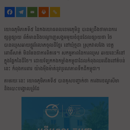
យោធភូមិភាគទី៥ នៃកងយោធពលខេមរភូមិន្ទ បានឲ្យដឹងថាមានការ
ផ្សព្វផ្សាយ ព័ត៌មាននិងបណ្តាញសង្គមមួយចំនួនដែលផ្សាយថា ថៃ
បានឈូសឆាយផ្លូវរំលោភចូលដីខ្មែរ នៅឃុំថ្មដា ស្រុកវាលវែង ខេត្ត
ពោធិ៍សាត់ មិនមែនជាការពិតទេ។ សកម្មភាពនៃការឈូស ឆាយនេះគឺនៅ
ក្នុងផ្នែកនៃដីថៃ។ ដោយឡែកកងកម្លាំងកម្ពុជាដែលកំពុងឈរជើងនៅតំបន់
នេះ កំពុងការពារ យ៉ាងម៉ឺងម៉ាត់នូវបូរណភាពទឹកដីកម្ពុជា។
តាមរយៈនេះ យោធភូមិភាគទី៥ បានគូសបញ្ជាក់ថា ការងារខណ្ឌសីមា
និងបោះបង្គោលព្រំដែ