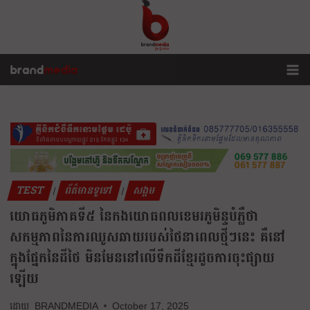
TEST
ព័ត៌មានទូទៅ
សង្គម
|
|
យោធភូមិភាគទី៥ នៃកងយោធពលខេមរភូមិន្ទបំភ្លឺថា
សកម្មភាពនៃការឈូសឆាយរបស់ថៃនាពេលថ្មីៗនេះ គឺនៅ
ក្នុងផ្នែកនៃដីថៃ មិនមែននៅលើទឹកដីខ្មែរដូចការចុះផ្សាយ
ឡើយ
BRANDMEDIA
October 17, 2025