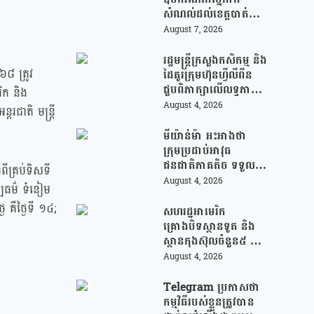
សំណល់ដល់ខេត្តបាត់
ដំបង ដើម្បីជួយលើក
August 7, 2026
កម្ពស់ប្រសិទ្ធភាពនៃការ
គ្រប់គ្រងសំណល់
រដ្ឋមន្រ្តីក្រសួងកសិកម្ម និង
៦៨ ត្រូវ
ដៃគូរក្រុមហ៊ុនហ្វីលីពីន
ជួបពិភាក្សាលើលទ្ធភាព
រិក និង
ជំរុញការនាំចេញកសិផល
August 4, 2026
រជាតិ មន្ត្រី
អង្ករកម្ពុជា ចូលទីផ្សារ
ហ្វីលីពីន
មីយ៉ាន់ម៉ា អះអាងថា
ក្រុមប្រដាប់អាវុធ
ជនជាតិភាគតិច ទទួល
ពីគ្រប់ទិសទី
សំណូកពីក្រុម
August 4, 2026
ប្បធម៌ ទំនៀម
ឆបោកអនឡាញ
 គឺថ្ងៃទី ១៤;
(Online Scam) ជាថ្នូរ
សហរដ្ឋអាមេរិក
នឹងការជួយរត់ចូល
គ្រោងបិទស្ថានទូត និង
ប្រទេសថៃ!
ស្ថានកុងស៊ុលចំនួន៥ នៅ
ប្រទេសមួយចំនួន ដើម្បី
August 4, 2026
កាត់បន្ថយចំណាយ និង
វត្តមានការទូតដែលគ្មាន
Telegram ប្រកាសថា
ប្រសិទ្ធភាព
កម្មវិធីរបស់ខ្លួនត្រូវបាន