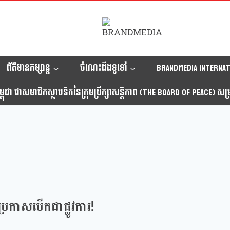
ព័ត៌មានកម្សាន្ត
ចំណេះដឹងទូទៅ
Brandmedia internat
ុជា ជាសមាជិកស្ថាបនិកនៃក្រុមប្រឹក្សាសន្តិភាព (The Board Of Peace) សម្រាប
ានប្រកាសបើកជាផ្លូវការ!