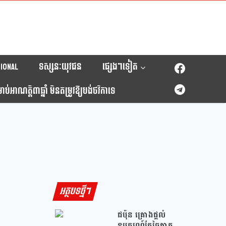
ional
ទស្សនៈយុវជន
ផ្សេងៗទៀត
់អាណត្តិ៣ឆ្នាំ មិនតម្រូវឱ្យបង់ថវិកាទេ
អត្ថបទថ្មីៗ
ជប៉ុន គ្រោងផ្តល់
ឧបករណ៍កែច្នៃកាក