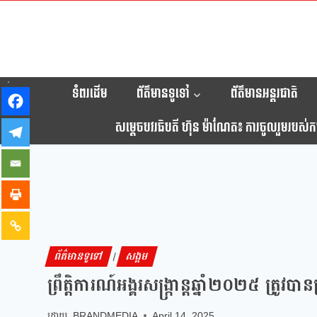
ទំពរដើម
ព័ត៌មានទូទៅ
ព័ត៌មានអន្តរជាតិ
សម្តេចបវរធិបតី ហ៊ុន ម៉ាណែត៖ ការចូលរួមរបស់កម្ព
ព័ត៌មានទូទៅ
សង្គម
|
ព្រឹត្តិការណ៍អង្គរសង្ក្រាន្តឆ្នាំ២០២៥ ត្រូវប
BRANDMEDIA
April 14, 2025