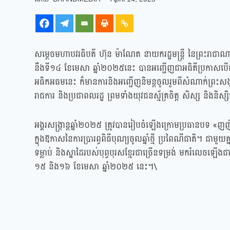
សម្ដេចមហាបវរធិបតី ហ៊ុន ម៉ាណែត នាយករដ្ឋមន្ត្រី នៃព្រះរាជាណ
នឹងទី១៤ ខែមេសា ឆ្នាំ២០២៥នេះ បានអញ្ជើញជាអធិតីប្រកាសបើកព្រឹត្ត
អធិកអធមនេះ ក៏មានការនិងអញ្ជើញនិមន្តចូលរួមពីសំណាក់ព្រះសង្ឃ សម
រាជការ និងប្រជាពលរដ្ឋ ព្រមទាំងយុវជនស្ម័គ្រចិត្ត សិស្ស និងនិស្ស
អង្គរសង្ក្រាន្តឆ្នាំ២០២៥ ត្រូវបានរៀបចំឡើងក្រោមប្រធានបទ «ញញឹម
ក្នុងឱកាសនៃការប្រារព្ធពិធីបុណ្យចូលឆ្នាំថ្មី ប្រពៃណីជាតិ។ ជា
ទម្លាប់ និងស្នាដៃរបស់បុព្វបុរសខ្មែរជាច្រើនទម្រង់ មករំលេចឡើង
១៥ និង១៦ ខែមេសា ឆ្នាំ២០២៥ នេះ។\