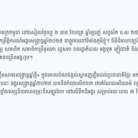
ាចក្រកម្ពុជា នៅរសៀលថ្ងៃចន្ទ ២ រោច ខែចេត្រ ឆ្នាំម្សាញ់ សប្ដស័ក ព.ស ២៥
ិការណ៍អង្គរសង្ក្រាន្តឆ្នាំ២០២៥ ជាផ្លូវការនៅទីតាំងភូមិខ្ញុំ។ ពិធីដ៏មហោឡា
ាជិក សមាជិកាព្រឹទ្ធសភា រដ្ឋសភា រាជរដ្ឋាភិបាល អង្គទូត ភ្ញៀវជាតិ និងអន្ត
ិតជាច្រើនអង្គ/រូប។
សាទរសង្ក្រាន្តឆ្នាំថ្មី» ក្នុងគោលបំណងផ្ដល់ស្នាមញញឹមដល់ប្រជាជាតិខ្មែរ មក
មួយគ្នានេះ អង្គរសង្ក្រាន្តឆ្នាំ២០២៥ បាននិងកំពុងលើកយក កេរតំណែលអរិយធម៌ វ
ជាផ្ទាំងទស្សនីយភាពចម្រុះដ៏សម្បូរបែប នៅលើទឹកដីអង្គរ សម្រាប់រយៈពេល ៣ ថ្ងៃ