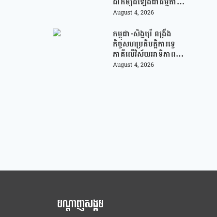
ដាក់ឲ្យដំឡើងជាធម្មតា
វិញលើ App Store
August 4, 2026
របស់ Apple ក្រោយ
បាត់ខ្លួនដោយគ្មានការ
កម្ពុជា-សិង្ហបុរី ពង្រឹង
បញ្ជាក់ពីមូលហេតុ
កិច្ចសហប្រតិបត្តិការទ្វេ
ភាគីលើវិស័យអាទិភាព
សំខាន់ៗចំនួន ៤ !
August 4, 2026
បណ្ដាញសង្គម