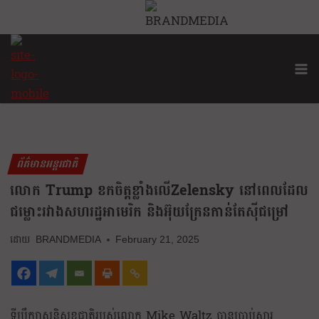
ព័ត៌មានអន្តរជាតិ
លោក Trump ខកចិត្តខ្លាំងលើZelensky នៅពេលដែល
ជម្លោះរវាងសហរដ្ឋអាមេរិក និងអ៊ុយក្រែនកាន់តែស៊ីជម្រៅ
BRANDMEDIA
February 21, 2025
ទីប្រឹក្សាសន្តិសុខជាតិរបស់លោក Mike Waltz បានប្រាប់សារ