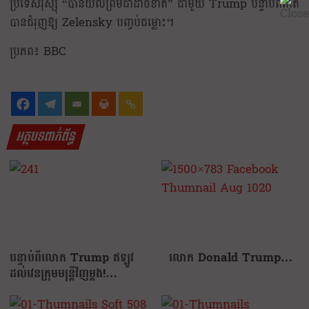
ប្រទេសរុស្ស៊ី “បានយល់ព្រមជាដាច់ខាត” ជាមួយ Trump បន្ទាប់ពីគាត់
បានជំរុញឱ្យ Zelensky បញ្ចប់ជម្លោះ។
ប្រភព៖ BBC
អត្ថបទពាក់ព័ន្ធ
បន្ទាប់ពីលោក Trump ឥឡូវ
លោក Donald Trump…
ដល់វេនក្រុមមន្ត្រីវិញម្ដង!…