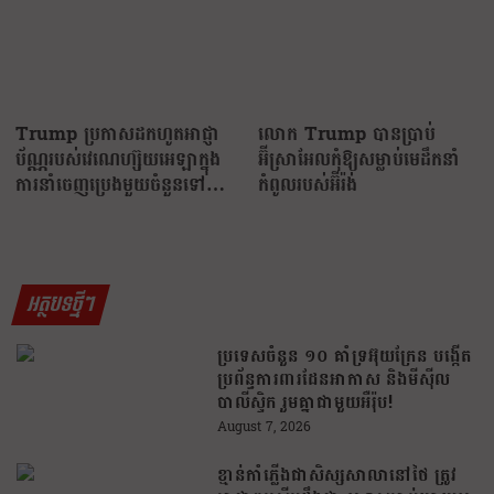
Trump ប្រកាសដកហូតអាជ្ញា
លោក Trump បានប្រាប់
ប័ណ្ណរបស់វេណេហ្ស៊ុយអេឡាក្នុង
អ៊ីស្រាអែលកុំឱ្យសម្លាប់មេដឹកនាំ
ការនាំចេញប្រេងមួយចំនួនទៅ
កំពូលរបស់អ៊ីរ៉ង់
សហរដ្ឋអាមេរិក
អត្ថបទថ្មីៗ
ប្រទេសចំនួន ១០ គាំទ្រអ៊ុយក្រែន បង្កើត
ប្រព័ន្ធការពារដែនអាកាស និងមីស៊ីល
បាលីស្ទិក រួមគ្នាជាមួយអឺរ៉ុប!
August 7, 2026
ខ្មាន់កាំភ្លើងជាសិស្សសាលានៅថៃ ត្រូវ