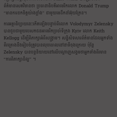
ព័ត៌មានសេតវិមានថា ប្រធានាធិបតីអាមេរិកលោក Donald Trump
“មានការខកចិត្តយ៉ាងខ្លាំង” ជាមួយមេដឹកនាំអ៊ុយក្រែន។
ការអត្ថាធិប្បាយនេះកើតឡើងបន្ទាប់ពីលោក Volodymyr Zelensky
បានជួបជាមួយបេសកជនអាមេរិកប្រចាំទីក្រុង Kyiv លោក Keith
Kellogg ដើម្បីពិភាក្សាអំពីសង្គ្រាម។ សន្និសិទសារព័ត៌មានដែលអ្នកទាំង
ពីរគ្រោងនឹងរៀបចំត្រូវបានលុបចោលនៅនាទីចុងក្រោយ ប៉ុន្តែ
Zelensky បានបន្តនិយាយនៅលើបណ្តាញសង្គមថាអ្នកទាំងពីរមាន
“ការពិភាក្សាដ៏ល្អ” ។