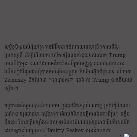
សម្ព័ន្ធមិត្តរបស់អ៊ុយក្រែននៅអឺរ៉ុបបានចំណាយពេលច្រើនកាលពីថ្ងៃ
ព្រហស្បតិ៍ ដើម្បីបរិហារការលើកឡើងមួយចំនួនរបស់លោក Trump
កាលពីថ្ងៃមុន ខណៈដែលមេដឹកនាំមកពីគ្រប់មជ្ឈដ្ឋាននយោបាយបាន
រំលឹកឡើងវិញថារុស្ស៊ីបានចាប់ផ្តើមសង្រ្គាម មិនមែនអ៊ុយក្រែនទេ ហើយថា
Zelensky មិនមែនជា “ជនផ្តាច់ការ” ដូចដែល Trump បាននិយាយ
ឡើយ។
ចក្រភពអង់គ្លេសបាននិយាយថា ខ្លួននៅតែរក្សាជំហរគាំទ្រក្រុងកៀវខណៈ
បារាំងបានព្រមានថា រុស្ស៊ីបង្កការគំរាមកំហែងអត្ថិភាពចំពោះអឺរ៉ុប។ ទន្ទឹម
នឹងនេះ វិមានក្រឹមឡាំងបានសាទរចំពោះជំហររបស់ប្រធានាធិបតីអាមេរិក
ដោយអ្នកនាំពាក្យលោក Dmitry Peskov បាននិយាយថា