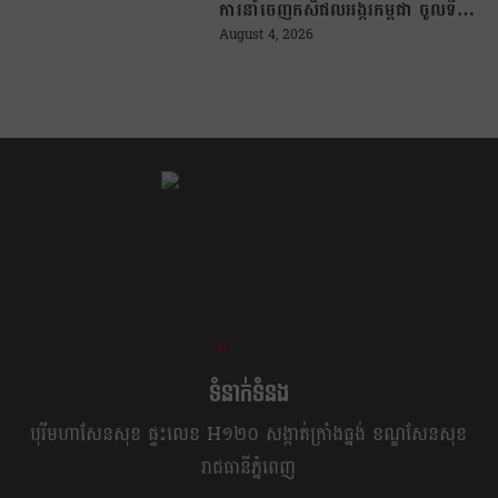
ការនាំចេញកសិផលអង្ករកម្ពុជា ចូលទី
ផ្សារហ្វីលីពីន
August 4, 2026
ខ្លឹម ខ្លី រហ័ស
ទំនាក់ទំនង
បុរីមហាសែនសុខ ផ្ទះលេខ H១២០ សង្កាត់ក្រាំងធ្នង់ ខណ្ឌសែនសុខ
រាជធានីភ្នំពេញ