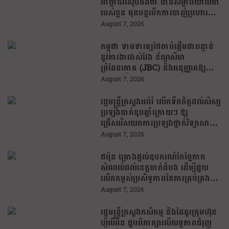
អាជ្ញាធរស៊ើបដឹងថា បានសម្លាប់យាយតា
របស់ខ្លួន មុនបន្តបើកការបាញ់ប្រហារនៅ
សាលារៀន
August 7, 2026
កម្ពុជា ទាមទារឲ្យថៃចាប់ផ្តើមជាបន្ទាន់
នូវការងារវាស់វែង ខ័ណ្ឌសីមា
ព្រំដែនគោគ (JBC) និងអនុញ្ញាតឱ្យ
ពលរដ្ឋភៀសសឹកវិលទៅលំនៅឋានវិញ
August 7, 2026
ដោយគ្មានការរារាំង
រដ្ឋមន្រ្តីក្រសួងអប់រំ លើកទឹកចិត្តដល់សិស្ស
ប្រឡងបាក់ឌុបឆ្នាំក្រោយៗ ឱ្យ
ជ្រើសរើសយកការប្រឡងថ្នាក់វិទ្យាសាស្ត្រ
ដើម្បីឆ្លើយតបទៅនឹងតម្រូវការធនធាន
August 7, 2026
មនុស្សក្នុងយុគសម័យបច្ចេកវិទ្យា
ជប៉ុន គ្រោងផ្តល់ឧបករណ៍កែច្នៃកាក
សំណល់ដល់ខេត្តបាត់ដំបង ដើម្បីជួយ
លើកកម្ពស់ប្រសិទ្ធភាពនៃការគ្រប់គ្រង
សំណល់
August 7, 2026
រដ្ឋមន្រ្តីក្រសួងកសិកម្ម និងដៃគូរក្រុមហ៊ុន
ហ្វីលីពីន ជួបពិភាក្សាលើលទ្ធភាពជំរុញ