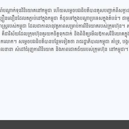
ណ៍បណ្ដាក់ទុនវិនិយោគនៅកម្ពុជា ហើយសម្ដេចបវរធិបតីបានគូសបញ្ជាក់ពីសក្ដា
ឿនលឿនដែលតភ្ជាប់នៅក្នុងកម្ពុជា​ ក៏ដូចទៅក្នុងបណ្ដាប្រទេសក្នុងតំបន់។ ជាមួ
ធសាស្ត្ររបស់កម្ពុជា ដែលជាកាលានុវត្តភាពសម្រាប់ការវិនិយោគរបស់ក្រុមហ៊ុន។ ស
ជា គឺជាវិស័យដែលក្រុមហ៊ុនគួរយកចិត្តទុកដាក់ និងពិនិត្យមើលឱកាសវិនិយោគក្ន
ិងពិភពកលោក។ សម្ដេចបវរធិបតីបានបន្ថែមទៀតថា រាជរដ្ឋាភិបាលកម្ពុជា គាំទ្រ, 
លនានា សំដៅជំរុញការវិនិយោគ និងភាពជោគជ័យរបស់ក្រុមហ៊ុន នៅកម្ពុជា។