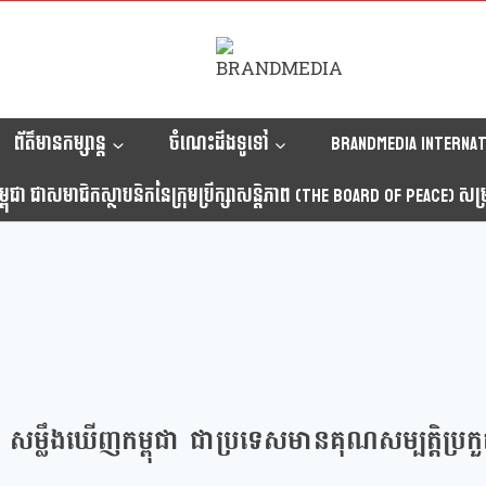
ព័ត៌មានកម្សាន្ត
ចំណេះដឹងទូទៅ
Brandmedia internat
ុជា ជាសមាជិកស្ថាបនិកនៃក្រុមប្រឹក្សាសន្តិភាព (The Board Of Peace) សម្រាប
សម្លឹងឃើញកម្ពុជា ជាប្រទេសមានគុណសម្បត្តិប្រកួ