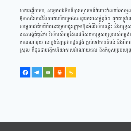
ជាការឆ្លើយតប, សម្ដេចបវរធិបតីបានស្វាគមន៍ចំពោះចំណាប់អារម្ម
ឱកាសនៃការវិនិយោគលើគម្រោងហេដ្ឋារចនាសម្ព័ន្ធធំៗ ដូចជាផ្លូវល្ប
សម្ដេចបវរធិបតីក៏បានជម្រាបជូនក្រុមហ៊ុនអំពីវិស័យគន្លឹះ និងយុទ្
បានសង្កត់ធ្ងន់ថា វិស័យសិកម្មដែលជាវិស័យយុទ្ធសាស្ត្ររបស់កម្ពុ
កាលណាមួយ​ នៅក្នុងខ្សែច្រវាក់ផ្គត់ផ្គង់​ ភ្ជាប់ទៅកាន់តំបន់​ ន
ស្រួល ក៏ដូចជាបង្កើតបរិយាកាសអំណោយផល និងកិច្ចសម្របសម្រួ