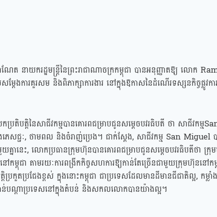
ន ម៉ាណែត នាយករដ្ឋមន្ត្រីនៃព្រះរាជាណាចក្រកម្ពុជា បានអនុញ្ញាតឱ្យ លោក
្ដែងការគួរសម និងពិភាក្សាការងារ នៅក្នុងឱកាសនៃដំណើរទស្សនកិច្ចផ្លូវការ
ិបត្តិនៃសាជីវកម្មបានគោរពជម្រាបជូនសម្ដេចបវរធិបតី ថា​ សាជីវកម្ម​S
 និងភេសជ្ជៈ​,​ ថាមពល​​ និង​ចំរាញ់ប្រេង​។​ ជាក់ស្តែង,​ សាជីវកម្ម​ San Migue
ួយគ្នានេះ,​ លោកប្រធានក្រុមហ៊ុនបានគោរពជម្រាបជូនសម្ដេចបវរធិបតីថា ក្រុម
ៗនៅកម្ពុជា តាមរយៈការពង្រីកកិច្ចសហការឱ្យកាន់តែច្រើនជាមួយក្រុមហ៊ុននៅក
ប្រកួតប្រជែងខ្ពស់ ក្នុងនោះកម្ពុជា ជាប្រទេសដែលមានដីមានជីជាតិល្អ, កម្លា
ៅកាន់បណ្ដាប្រទេសនៅក្នុងតំបន់ និងសកលលោកបានយ៉ាងល្អ។