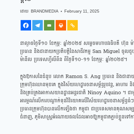
BRANDMEDIA
February 11, 2025
នាល្ងាចថ្ងៃទី១០ ខែកុម្ភៈ ឆ្នាំ២០២៥ សម្ដេចមហាបវរធិបតី ហ៊ុ
ប្រធាន និងជានាយកប្រតិបត្តិនៃសាជីវកម្ម San Miguel ចូលជួបសម
ម៉ានីល ប្រទេសហ្វីលីពីន ពីថ្ងៃទី១០-១១ ខែកុម្ភៈ ឆ្នាំ២០២៥។
ក្នុងឱកាសនៃជំនួប លោក Ramon S. Ang ប្រធាន និងជានាយកប្រត
ក្រុមហ៊ុនឈានមុខគេ​ ក្នុងវិស័យហេដ្ឋារចនាសម្ព័ន្ធរូបវន្ត, អាហារ​
និង​​​គ្រប់គ្រងអាកាសយានដ្ឋានអន្តរជាតិ Ninoy Aquino ។​​ ជាម
អារម្មណ៍លើការបណ្ដាក់ទុនវិនិយោគលើវិស័យហេដ្ឋារចនាសម្ព័ន្ធធំ
ប្រធានក្រុមហ៊ុនបានលើកឡើងថា កម្ពុជា ជាប្រទេសមានគុណសម្បត្តិ
ជំនាញ, ភូមិសាស្ត្រអំណោយផលដែលអាចឱ្យកម្ពុជាតភ្ជាប់ខ្លួនទ