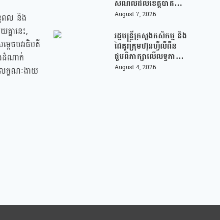
សម័យបច្ចេកវិទ្យា
សំណល់ដល់ខេត្តបាត់
ដំបង ដើម្បីជួយលើក
August 7, 2026
នុពល និង
កម្ពស់ប្រសិទ្ធភាពនៃការ
យគ្នានេះ,
គ្រប់គ្រងសំណល់
រដ្ឋមន្រ្តីក្រសួងកសិកម្ម និង
ម្ដេចបវរធិបតី
ដៃគូរក្រុមហ៊ុនហ្វីលីពីន
ជួបពិភាក្សាលើលទ្ធភាព
ុងដំណាក់
ជំរុញការនាំចេញកសិផល
August 4, 2026
បង្កលក្ខណៈងាយ
អង្ករកម្ពុជា ចូលទីផ្សារ
ហ្វីលីពីន