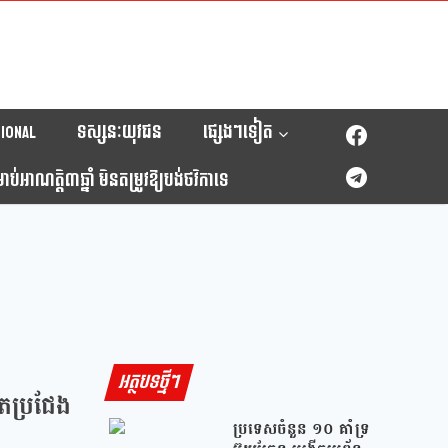
ional
ទស្សនៈយុវជន
ផ្សេងៗទៀត
់អាណត្តិ៣ឆ្នាំ មិនតម្រូវឱ្យបង់ថវិកាទេ
អត្ថបទថ្មីៗ
តប្រជែង
ប្រទេសចំនួន ១០ គាំទ្រ