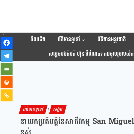
ទំពរដើម
ព័ត៌មានទូទៅ
ព័ត៌មានអន្តរជាតិ
សម្តេចបវរធិបតី ហ៊ុន ម៉ាណែត៖ ការចូលរួមរបស់កម្ព
ព័ត៌មានទូទៅ
សង្គម
|
នាយកប្រតិបត្តិនៃសាជីវកម្ម San Miguel 
ខ្ពស់