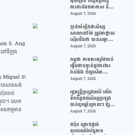
អ៊ុយក្រែន បង្កើតប្រព័ន្ធ
ការពារដែនអាកាស និងមី
ស៊ីលបាលីស្ទិក រួមគ្នាជា
August 7, 2026
មួយអឺរ៉ុប!
ខ្មាន់កាំភ្លើងជាសិស្ស
សាលានៅថៃ ត្រូវអាជ្ញាធរ
ស៊ើបដឹងថា បានសម្លាប់
 Ramon S. Ang
យាយតារបស់ខ្លួន មុន
August 7, 2026
នៅទីក្រុង
បន្តបើកការបាញ់ប្រហារ
នៅសាលារៀន
កម្ពុជា ទាមទារឲ្យថៃចាប់
ផ្តើមជាបន្ទាន់នូវការងារ
វាស់វែង ខ័ណ្ឌសីមា
an Miguel​ ជា
ព្រំដែនគោគ (JBC) និង
August 7, 2026
អនុញ្ញាតឱ្យពលរដ្ឋភៀ
l បានសាងសង់​
សសឹកវិលទៅលំនៅឋាន
រដ្ឋមន្រ្តីក្រសួងអប់រំ លើក
ហ៊ុនចាប់
វិញ ដោយគ្មានការរារាំង
ទឹកចិត្តដល់សិស្សប្រឡង
ម្ពុជា។ លោក
បាក់ឌុបឆ្នាំក្រោយៗ ឱ្យ
ំងពលកម្មមាន
ជ្រើសរើសយកការប្រឡង
August 7, 2026
ថ្នាក់វិទ្យាសាស្ត្រ ដើម្បី
ឆ្លើយតបទៅនឹងតម្រូវការ
ជប៉ុន គ្រោងផ្តល់
ធនធានមនុស្សក្នុងយុគ
ឧបករណ៍កែច្នៃកាក