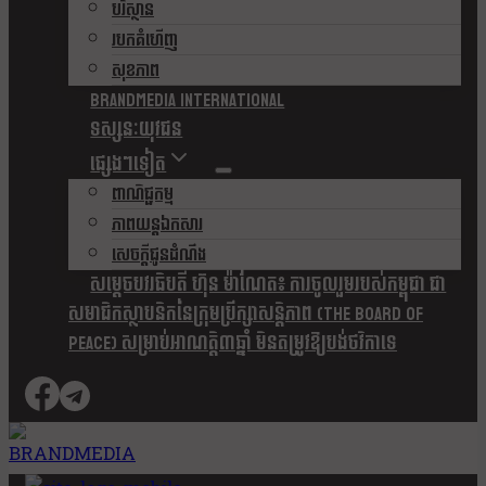
បរិស្ថាន
របកគំហើញ
សុខភាព
Brandmedia international
ទស្សនៈយុវជន
ផ្សេងៗទៀត
ពាណិជ្ជកម្ម
ភាពយន្តឯកសារ
សេចក្តីជូនដំណឹង
សម្តេចបវរធិបតី ហ៊ុន ម៉ាណែត៖ ការចូលរួមរបស់កម្ពុជា ជា
សមាជិកស្ថាបនិកនៃក្រុមប្រឹក្សាសន្តិភាព (The Board Of
Peace) សម្រាប់អាណត្តិ៣ឆ្នាំ មិនតម្រូវឱ្យបង់ថវិកាទេ