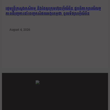
រដ្ឋមន្រ្តីក្រសួងកសិកម្ម និងដៃគូរក្រុមហ៊ុនហ្វីលីពីន ជួបពិភាក្សាលើលទ្ធ
ភាពជំរុញការនាំចេញកសិផលអង្ករកម្ពុជា ចូលទីផ្សារហ្វីលីពីន
August 4, 2026