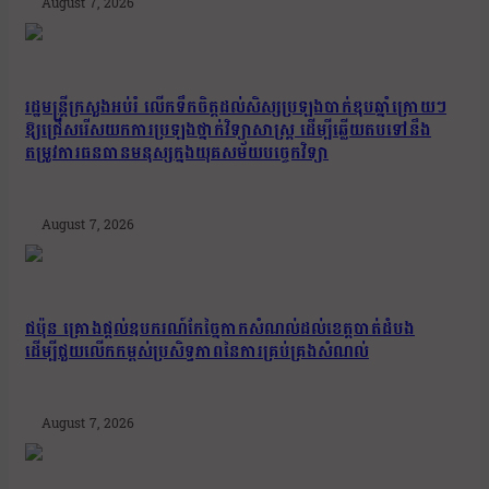
August 7, 2026
រដ្ឋមន្រ្តីក្រសួងអប់រំ លើកទឹកចិត្តដល់សិស្សប្រឡងបាក់ឌុបឆ្នាំក្រោយៗ
ឱ្យជ្រើសរើសយកការប្រឡងថ្នាក់វិទ្យាសាស្ត្រ ដើម្បីឆ្លើយតបទៅនឹង
តម្រូវការធនធានមនុស្សក្នុងយុគសម័យបច្ចេកវិទ្យា
August 7, 2026
ជប៉ុន គ្រោងផ្តល់ឧបករណ៍កែច្នៃកាកសំណល់ដល់ខេត្តបាត់ដំបង
ដើម្បីជួយលើកកម្ពស់ប្រសិទ្ធភាពនៃការគ្រប់គ្រងសំណល់
August 7, 2026