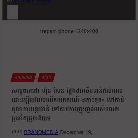
irepair-phone-1240x100
នយោបាយ
សង្គម
|
សម្តេចតេជោ ហ៊ុន សែន ថ្លែងថាវាមិនទាន់ដល់ពេល
នោះឡើយដែលលើកយកករណី «កោះគុត» ទៅកាន់
តុលាការអន្តរជាតិ ទៅតាមការញុះញង់របស់ចលនា
ប្រឆាំងជ្រុលនិយម
BRANDMEDIA
December 19,