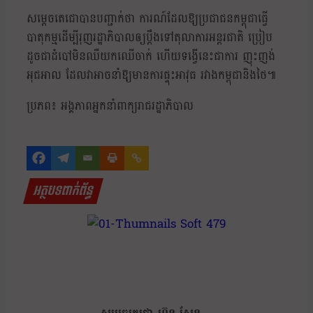
សម្ដេចតេជោបានបញ្ជាក់ថា ការណ៍ដែលឱ្យប្រជាជនកម្ពុជាធ្វើ
បាតុកម្មដើម្បីរុញរដ្ឋាភិបាលឲ្យប្ដឹងទៅតុលាការអន្តរជាតិ ប្រៀប
ដូចជាដំបៅមិនឈឺយកឈើចាក់ ហើយទង្វើនេះជាការ ញុះញង់
អុជអាល ដែលវាអាចនាំឱ្យមានការផ្ទុះអាវុធ រវាងកម្ពុជានិងថៃ៕
ប្រភព៖ អង្គភាពអ្នកនាំពាក្យរាជរដ្ឋាភិបាល
អត្ថបទពាក់ព័ន្ធ