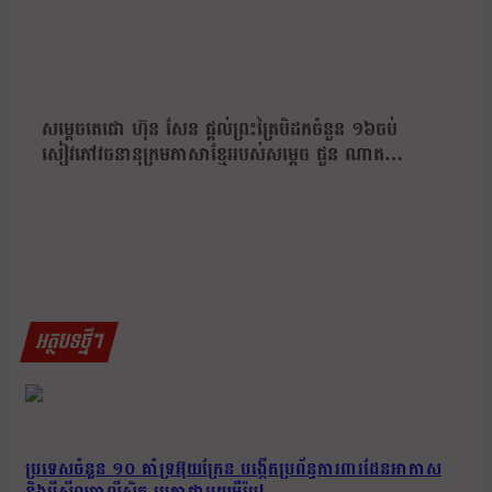
សម្តេចតេជោ ហ៊ុន សែន ផ្ដល់ព្រះត្រៃបិដកចំនួន ១៦ចប់
សៀវភៅវចនានុក្រមភាសាខ្មែររបស់សម្ដេច ជួន ណាត…
អត្ថបទថ្មីៗ
ប្រទេសចំនួន ១០ គាំទ្រអ៊ុយក្រែន បង្កើតប្រព័ន្ធការពារដែនអាកាស
និងមីស៊ីលបាលីស្ទិក រួមគ្នាជាមួយអឺរ៉ុប!