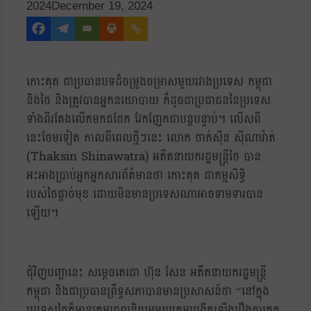
2024
December 19, 2024
កោះគុត ជាប្រធានបទដ៏ចម្រូងចម្រាសមួយរវាងប្រទេស កម្ពុជា
និងថៃ និងត្រូវបានអ្នកនយោបាយ ក៏ដូចជាប្រជាជននៃប្រទេស
ទាំងពីរតែងលើកមកជជែក វែកញែកជាបន្តបន្ទាប់។ លើសពី
នេះថែមទៀត កាលពីពេលថ្មីៗនេះ លោក ថាក់ស៊ីន ស៊ីណាវ៉ាត់
(Thaksin Shinawatra) អតីតនាយករដ្ឋមន្រ្តីថៃ បាន
អះអាងប្រាប់អ្នកអ្នកសារព័ត៌មានថា កោះគុត ជាកម្មសិទ្ធិ
របស់ថៃផ្តាច់មុខ ដោយមិនមានប្រទេសណាអាចទាមទារបាន
ឡើយ។
ជុំវិញបញ្ហានេះ សម្ដេចតេជោ ហ៊ុន សែន អតីតនាយករដ្ឋមន្ត្រី
កម្ពុជា និងជាប្រធានព្រឹទ្ធសភាបានមានប្រសាសន៍ថា “នៅក្នុង
ប្រទេសថៃក៏មានក្រុមជ្រុលនិយមមួយក្រុមបង្កើតឡើងរឿងការគុត