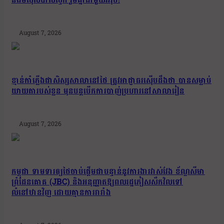
August 7, 2026
ខ្មាន់កាំភ្លើងជាសិស្សសាលានៅថៃ ត្រូវអាជ្ញាធរស៊ើបដឹងថា បានសម្លាប់
យាយតារបស់ខ្លួន មុនបន្តបើកការបាញ់ប្រហារនៅសាលារៀន
August 7, 2026
កម្ពុជា ទាមទារឲ្យថៃចាប់ផ្តើមជាបន្ទាន់នូវការងារវាស់វែង ខ័ណ្ឌសីមា
ព្រំដែនគោគ (JBC) និងអនុញ្ញាតឱ្យពលរដ្ឋភៀសសឹកវិលទៅ
លំនៅឋានវិញ ដោយគ្មានការរារាំង