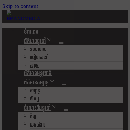
Skip to content
ទំពរដើម
ព័ត៌មានទូទៅ
នយោបាយ
របៀបរស់នៅ
សង្គម
ព័ត៌មានអន្តរជាតិ
ព័ត៌មានកម្សាន្ត
កម្សាន្ត
សិល្បៈ
ចំណេះដឹងទូទៅ
កីឡា
បច្ចេកវិទ្យា