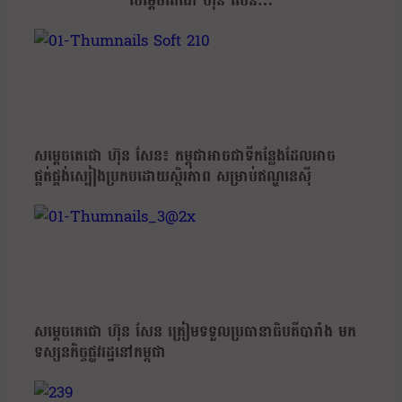
សម្តេចតេជោ ហ៊ុន សែន…
សម្តេចតេជោ ហ៊ុន សែន៖ កម្ពុជាអាចជាទីកន្លែងដែលអាច
ផ្គត់ផ្គង់ស្បៀងប្រកបដោយស្ថិរភាព សម្រាប់ឥណ្ឌូនេស៊ី
សម្តេចតេជោ ហ៊ុន សែន ត្រៀមទទួលប្រធានាធិបតីបារាំង មក
ទស្សនកិច្ចផ្លូវរដ្ឋនៅកម្ពុជា