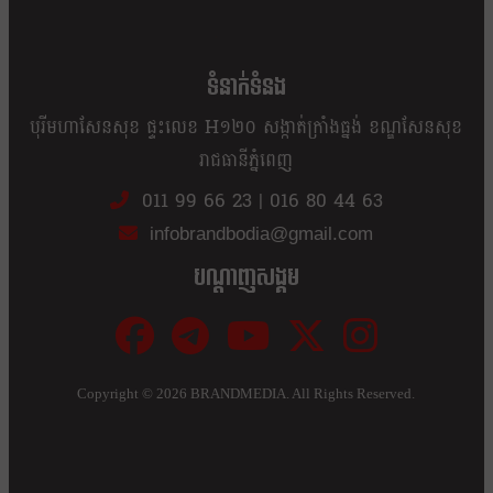
ខ្លឹម ខ្លី រហ័ស
ទំនាក់ទំនង
បុរីមហាសែនសុខ ផ្ទះលេខ H១២០ សង្កាត់ក្រាំងធ្នង់ ខណ្ឌសែនសុខ
រាជធានីភ្នំពេញ
011 99 66 23
|
016 80 44 63
infobrandbodia@gmail.com
បណ្ដាញសង្គម
Copyright ©
2026 BRANDMEDIA. All Rights Reserved.