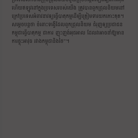
ហើយឥឡូវនៅក្នុងប្រទេសរបស់យើង ត្រូវបានពួកជ្រុលនិយមនៅ
ក្រៅប្រទេសអំពាវនាវឲ្យធ្វើបាតុកម្មដើម្បីត្រៀមទារយកកោះគុត។
សម្ដេចបន្តថា ចំពោះទង្វើដែលពួកជ្រុលនិយម ជំរុញឲ្យប្រជាជន
កម្ពុជាធ្វើបាតុកម្ម ជាការ ញុះញង់អុជអាល ដែលវាអាចនាំឱ្យមាន
ការផ្ទុះអាវុធ រវាងកម្ពុជានិងថៃ”។