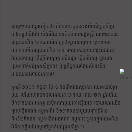
សម្ដេចបានបន្ថែមទៀតថា តំបន់កោះគុតនេះជាតំបន់ត្រួតស៊ីគ្នា
រវាងកម្ពុជានិងថៃ តាំងពីជំនាន់អតីតនាយករដ្ឋមន្ត្រី លោកឆាត់ឆៃ
ឈុនណាវ៉ាត់ បានចរចាពិភាក្សាជាមួយសម្ដេច។ ក្រោយមក
លោកឆាត់ឆៃឈុនណាវ៉ាត់ បាន មកជួបសម្តេចនៅផ្ទះដែលនៅ
វិមានឯករាជ្យ ដើម្បីពិភាក្សាគ្នាលើបញ្ហា ធ្វើអាជីវកម្ម ខួងយក
ប្រេងនៅតំបន់ត្រួតស៊ីគ្នានេះ ប៉ុន្តែកិច្ចការទាំងអស់នេះមិន
អាចឈានទៅមុខបានទេ។
ក្នុងឆ្នាំ២០០១ កម្ពុជា-ថៃ បានបង្កើតអនុស្សាណៈយោគយល់គ្នា
មួយ ហើយរហូតមកដល់ពេលនេះមានរយៈពេល ២៣ ឆ្នាំហើយ
មិនទាន់បានជជែកគ្នាលម្អិតណាមួយនៅឡើយទេ ដោយសារយើង
ត្រូវបង្កើតគណៈកម្មការពីរ ទី១ទាក់ទងជាមួយបញ្ហាព្រំដែន
និងទី២គឺគណៈកម្មការនិងអនុគណៈកម្មការទទួលបន្ទុកជោគជ័យ
អំពីការធ្វើអាជីវកម្មនៅក្នុងតំបន់ត្រួតស៊ីគ្នា ។