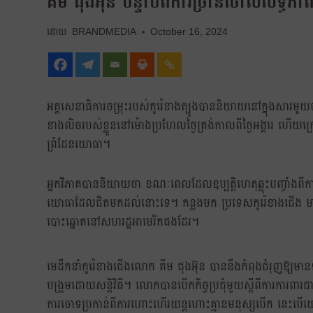
គីម ជុងអ៊ុន បន្ទាប់ពីការច្រានចោលលទ្ធភាព
BRANDMEDIA
October 16, 2024
អគ្គសេនាធិការចម្រុះរបស់កូរ៉េខាងត្បូងបាននិយាយនៅក្នុងសារមួ
ខាងលិចរបស់ខ្លួននៅម៉ោងប្រហែលថ្ងៃត្រង់កាលពីថ្ងៃអង្គារ ហើយក្រ
ព្រំដែនយោធា។
អ្នកវិភាគបាននិយាយថា ខណៈពេលដែលឧប្បត្តិហេតុឆ្លុះបញ្ចាំងពី
យោធាដែលជិតមកដល់នោះទេ។ កន្លងមក ប្រទេសកូរ៉េខាងជើង មានទំ
បោះឆ្នោតនៅសហរដ្ឋអាមេរិកផងដែរ។
មេដឹកនាំកូរ៉េខាងជើងលោក គីម ជុងអ៊ុន បាននឹងកំពុងជំរុញឱ្យមា
បង្រួមដោយសន្តិវិធី។ លោកបានបើកកិច្ចប្រជុំមួយស្តីពីការការពារជ
ការចោទប្រកាន់ពីការហោះហើរយន្តហោះគ្មានមនុស្សបើក នេះបើ