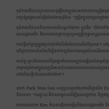
កូរ៉េខាងជើងបានច្រានចោលនូវអ្វីដែលខ្លួនអះអាងថាជាការជ្រៀតច
បញ្ជាឱ្យអង្គភាពកាំភ្លើងធំនៅតាមព្រំដែន “ត្រៀមខ្លួនជាស្រេចក្នុង
កូរ៉េខាងជើងបាននិយាយកាលពីសប្តាហ៍មុនថា ខ្លួននឹង “បំបែកទាំង
សហរដ្ឋអាមេរិក និងការដាក់ពង្រាយទ្រព្យសម្បត្តិយុទ្ធសាស្ត្ររបស់ស
ការបំផ្លិចបំផ្លាញផ្លូវតភ្ជាប់កូរ៉េទាំងពីរមិនមែនជាលើកទីមួយទេ។ 
ឃើញថាជាការប៉ុនប៉ងដើម្បីទាក់ទាញចំណាប់អារម្មណ៍របស់ពិភ
ការបំផ្ទុះគ្រាប់បែកកាលពីថ្ងៃអង្គារក៏លេចចេញជាចម្លើយយ៉ាងទ
ជាមួយកូរ៉េខាងត្បូងចេញពីគោលជំហរគោលនយោបាយរបស់ប្រទេស ហើ
នៅលើឧបទ្វីបដែលបានបែងចែក។
លោក Park Won Gon សាស្ត្រាចារ្យនៅសាកលវិទ្យាល័យ Ewh
និយាយថា “ការផ្ទុះនេះគឺជាសកម្មភាពដើម្បីគូសបញ្ជាក់ថា ទីក្រុង
របបរបស់លោក Kim ក៏បានបង្កើនការផ្គើននឹងសហរដ្ឋអាមេរិក និងសម្ព័ន្ធម