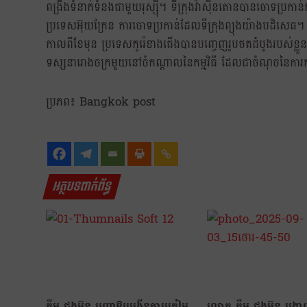
ពង្រឹងទំនាក់ទំនងជាមួយរុស្ស៊ី។ ទីក្រុងវ៉ាស៊ីនតោនបានចោទប្រកាន់កូរ៉
ប្រទេសអ៊ុយក្រែន ការចោទប្រកាន់ដែលទីក្រុងព្យុងយ៉ាងបដិសេធ។
កាលពីខែមុន ប្រទេសកូរ៉េខាងជើងបានបញ្ចេញរូបថតដំបូងរបស់ខ្លួន
ទស្សនារោងចក្រមួយនៅចំកណ្តាលនៃកម្មវិធី ដែលជាចំណុចនៃកា
ប្រភព៖ Bangkok post
អត្ថបទពាក់ព័ន្ធ
គីម ជុងអ៊ុន បញ្ជាឱ្យបង្កើនការត្រៀម
លោក គីម ជុងអ៊ុន បង្ហាញឆន