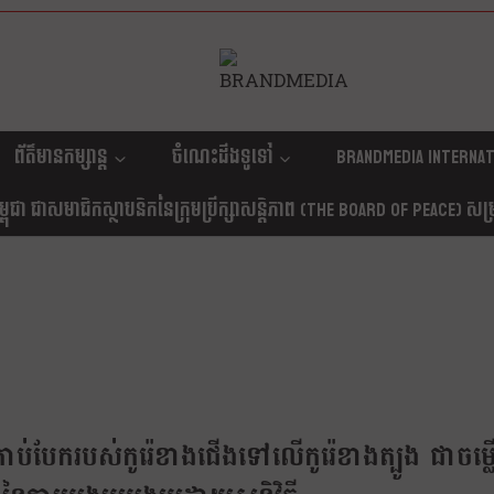
ព័ត៌មានកម្សាន្ត
ចំណេះដឹងទូទៅ
Brandmedia internat
ុជា ជាសមាជិកស្ថាបនិកនៃក្រុមប្រឹក្សាសន្តិភាព (The Board Of Peace) សម្រាប
្រាប់បែករបស់កូរ៉េខាងជើងទៅលើកូរ៉េខាងត្បូង ជាចម