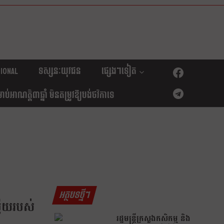
ional
ទស្សនៈយុវជន
ផ្សេងៗទៀត
់អាណត្តិ៣ឆ្នាំ មិនតម្រូវឱ្យបង់ថវិកាទេ
អត្ថបទថ្មីៗ
្លើយរបស់
រដ្ឋមន្រ្តីក្រសួងកសិកម្ម និង