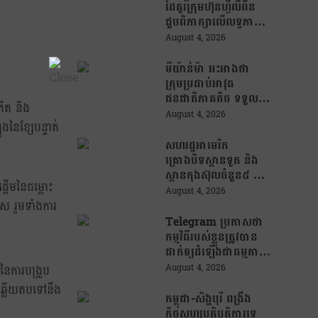
ដៃគូរក្រុមហ៊ុនហ្វីលីពីន
ជួបពិភាក្សាលើលទ្ធភាព
ជំរុញការនាំចេញកសិផល
August 4, 2026
អង្ករកម្ពុជា ចូលទីផ្សារ
ហ្វីលីពីន
មីយ៉ាន់ម៉ា អះអាងថា
ក្រុមប្រដាប់អាវុធ
ជនជាតិភាគតិច ទទួល
កើត និង
សំណូកពីក្រុម
August 4, 2026
នៃខ្សែបន្ទាត់
ឆបោកអនឡាញ
(Online Scam) ជាថ្នូរ
សហរដ្ឋអាមេរិក
នឹងការជួយរត់ចូល
គ្រោងបិទស្ថានទូត និង
ប្រទេសថៃ!
ស្ថានកុងស៊ុលចំនួន៥ នៅ
តើមនៃជម្លោះ
ប្រទេសមួយចំនួន ដើម្បី
August 4, 2026
កាត់បន្ថយចំណាយ និង
ស រួមទាំងការ
វត្តមានការទូតដែលគ្មាន
Telegram ប្រកាសថា
ប្រសិទ្ធភាព
កម្មវិធីរបស់ខ្លួនត្រូវបាន
ដាក់ឲ្យដំឡើងជាធម្មតា
វិញលើ App Store
August 4, 2026
នៃការបង្រួប
របស់ Apple ក្រោយ
បីឆ្លើយតបទៅនឹង
បាត់ខ្លួនដោយគ្មានការ
កម្ពុជា-សិង្ហបុរី ពង្រឹង
បញ្ជាក់ពីមូលហេតុ
កិច្ចសហប្រតិបត្តិការទ្វេ