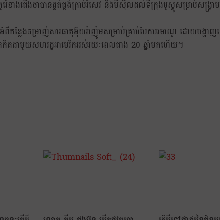
េខាងជើងថាបានផ្គត់ផ្គង់គ្រាប់រំសេវ និងមីស៊ីលដល់ទីក្រុងមូស្គូសម្រាប់សង្គ្រាមរប
អំពីកន្លែងចម្រាញ់សារធាតុអ៊ុយរ៉ាញ៉ូមសម្រាប់គ្រាប់បែកបរមាណូ ដោយបង្ហា
រកកិតជាមួយសហរដ្ឋអាមេរិកអស់រយៈពេលជាង 20 ឆ្នាំមកហើយ។
្ទៈធ្វើអ្វី
លោក គីម ជុងអ៊ុន បើកផ្លូវចរចា
តើអ្វីទៅជាថ្នូរនៃជំ