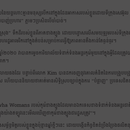
ូលនៃយន្តហោះគ្មានមនុស្សបើកនៅក្នុងដែនអាកាសរបស់ខ្លួនដោយទីក្រុងសេអ៊ូល
ការបាញ់ប្រហារ” ភ្លាមៗប្រសិនបើចាំបាច់។
ស្រុង” ទឹកដីរបស់ខ្លួនពីភាគខាងត្បូង ដោយបន្ទោសលើសមយុទ្ធរួមរបស់ទីក្រុ
ហរដ្ឋអាមេរិកនៅក្នុងតំបន់សម្រាប់ការធ្វើឱ្យភាពតានតឹងកាន់តែធ្ងន់ធ្ងរ។
នៅឆ្នាំ២០២០ វាបានកម្ទេចការិយាល័យទំនាក់ទំនងអន្តរកូរ៉េមួយនៅក្នុងអ្វីដែលត្រ
ពលោក។
ូលំទូលាយផងដែរ បន្ទាប់ពីលោក Kim បានដកចេញនូវគោលគំនិតនៃការបង្រួបបង្រួ
យបាននិយាយថាគាត់មានសិទ្ធិស្របច្បាប់ក្នុងការ “បំផ្លាញ” ប្រទេសជិត
a Womans របស់កូរ៉េខាងត្បូងដែលមានឯកទេសខាងទំនាក់ទំនងអន្តរជាត
ព្យុងយ៉ាងឥឡូវនេះមើលឃើញថាកូរ៉េខាងត្បូងជារដ្ឋសត្រូវ”។
ិត្តរបស់ខ្លួនក្នុងប៉ុន្មានឆ្នាំថ្មីៗនេះ ដោយបង្កើនកិច្ចខិតខំប្រឹងប្រែងផលិតនុ