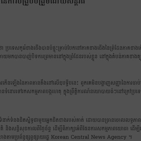
នៃការបង្រួបបង្រួមដោយសន្តិវិធី
យថា ប្រទេសកូរ៉េខាងជើងបានបំផ្ទុះគ្រាប់បែកនៅភាគខាងជើងនៃព្រំដែនភាគខាង
ោយមកបានបាញ់បិទការព្រមាននៅក្នុងព្រំដែនរបស់ខ្លួន នៅក្នុងតំបន់ភាគខាងត្បូង
ការកើនឡើងនៃភាពតានតឹងនៅលើឧបទ្វីបនេះ ពួកគេមិនបង្ហាញសញ្ញានៃការចាប់ផ្
នោរទៅរកសកម្មភាពបង្កហេតុ ក្នុងព្រឹត្តិការណ៍នយោបាយធំៗនៅក្រៅប្រទេ
នទំនាក់ទំនងជិតស្និទ្ធជាមួយអ្នកជិតខាងរបស់គាត់ ដោយបានច្រានចោលលទ្ធភាព
ាតិ និងសន្តិសុខកាលពីថ្ងៃច័ន្ទ ដើម្បីពិភាក្សាអំពីផែនការសកម្មភាពយោធា ដើម្
យោងតាមប្រព័ន្ធផ្សព្វផ្សាយរដ្ឋ Korean Central News Agency ។