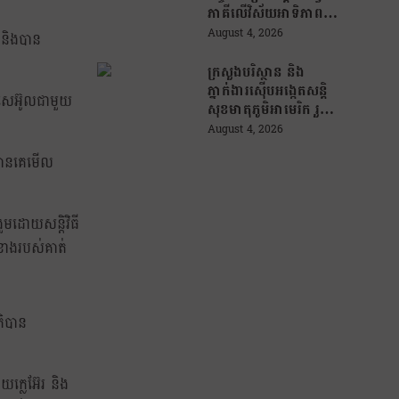
ភាគីលើវិស័យអាទិភាព
សំខាន់ៗចំនួន ៤ !
August 4, 2026
 និងបាន
ក្រសួងបរិស្ថាន និង
ភ្នាក់ងារស៊ើបអង្កេតសន្តិ
ងសេអ៊ូលជាមួយ
សុខមាតុភូមិអាមេរិក រួម
គ្នា បង្រ្កាបបទល្មើស
August 4, 2026
ព្រៃឈើ តាមរយៈការប្រើ
ូវបានគេមើល
ប្រាស់បច្ចេកវិទ្យា
មដោយសន្តិវិធី
ខាងរបស់គាត់
ិបាន
យក្លេអ៊ែរ និង