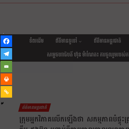
ទំពរដើម
ព័ត៌មានទូទៅ
ព័ត៌មានអន្តរជាតិ
សម្តេចបវរធិបតី ហ៊ុន ម៉ាណែត៖ ការចូលរួមរបស់កម្ព
ព័ត៌មានអន្តរជាតិ
ក្រុមអ្នកវិភាគលើកឡើងថា សកម្មភាពបំផ្ទុះគ