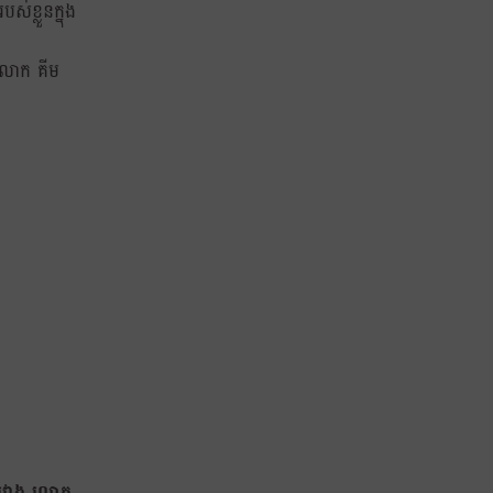
ស់ខ្លួនក្នុង
ញលោក គីម
នួបរវាង លោក