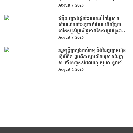
ដើម្បីឆ្លើយតបទៅនឹងតម្រូវការធនធាន
August 7, 2026
មនុស្សក្នុងយុគសម័យបច្ចេកវិទ្យា
ជប៉ុន គ្រោងផ្តល់ឧបករណ៍កែច្នៃកាក
សំណល់ដល់ខេត្តបាត់ដំបង ដើម្បីជួយ
លើកកម្ពស់ប្រសិទ្ធភាពនៃការគ្រប់គ្រង
សំណល់
August 7, 2026
រដ្ឋមន្រ្តីក្រសួងកសិកម្ម និងដៃគូរក្រុមហ៊ុន
ហ្វីលីពីន ជួបពិភាក្សាលើលទ្ធភាពជំរុញ
ការនាំចេញកសិផលអង្ករកម្ពុជា ចូលទី
ផ្សារហ្វីលីពីន
August 4, 2026