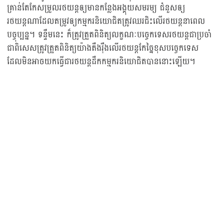
គ្រាន់តែកែសម្រួលរថយន្តឲ្យមានកន្លែងអង្គុយសមរម្យ ជំនួសឲ្យ
រថយន្តណាដែលតម្រូវឲ្យកម្មករនិយោជិតត្រូវឈរជិះលើរថយន្តនាពេល
បច្ចុប្បន្ន។ ទន្ទឹមនេះ ក៏ត្រូវត្រួតពិនិត្យលក្ខណៈបច្ចេកទេសរថយន្តជាប្រចាំ
ជាពិសេសត្រូវត្រួតពិនិត្យយ៉ាងតឹងរ៉ឹងលើរថយន្តកែច្នៃខុសបច្ចេកទេស
ដែលមិនអាចយកធ្វើជារថយន្តដឹកកម្មករនិយោជិតបាននោះឡើយ។