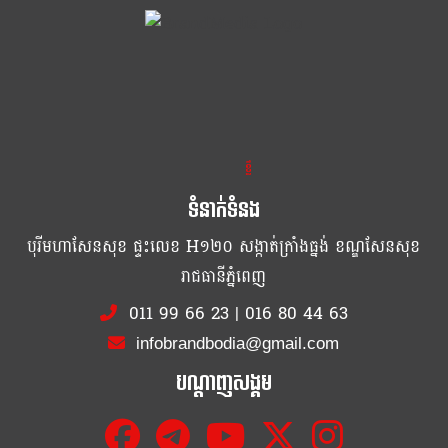
ខ្លឹម ខ្លី រហ័ស
ទំនាក់ទំនង
បុរីមហាសែនសុខ ផ្ទះលេខ H១២០ សង្កាត់ក្រាំងធ្នង់ ខណ្ឌសែនសុខ
រាជធានីភ្នំពេញ
011 99 66 23
|
016 80 44 63
infobrandbodia@gmail.com
បណ្ដាញសង្គម