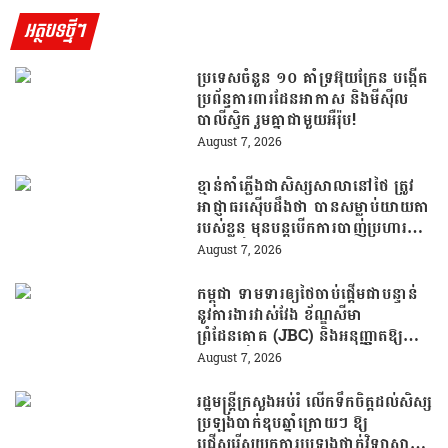
អត្ថបទថ្មីៗ
ប្រទេសចំនួន ១០ គាំទ្រអ៊ុយក្រែន បង្កើត
ប្រព័ន្ធការពារដែនអាកាស និងមីស៊ីល
បាលីស្ទិក រួមគ្នាជាមួយអឺរ៉ុប!
August 7, 2026
ខ្មាន់កាំភ្លើងជាសិស្សសាលានៅថៃ ត្រូវ
អាជ្ញាធរស៊ើបដឹងថា បានសម្លាប់យាយតា
របស់ខ្លួន មុនបន្តបើកការបាញ់ប្រហារនៅ
សាលារៀន
August 7, 2026
កម្ពុជា ទាមទារឲ្យថៃចាប់ផ្តើមជាបន្ទាន់
នូវការងារវាស់វែង ខ័ណ្ឌសីមា
ព្រំដែនគោគ (JBC) និងអនុញ្ញាតឱ្យ
ពលរដ្ឋភៀសសឹកវិលទៅលំនៅឋានវិញ
August 7, 2026
ដោយគ្មានការរារាំង
រដ្ឋមន្រ្តីក្រសួងអប់រំ លើកទឹកចិត្តដល់សិស្ស
ប្រឡងបាក់ឌុបឆ្នាំក្រោយៗ ឱ្យ
ជ្រើសរើសយកការប្រឡងថ្នាក់វិទ្យាសាស្ត្រ