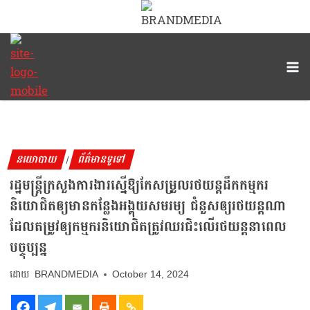
នយោបាយ
ព័ត៌មានទូទៅ
|
រដ្ឋមន្ត្រីក្រសួងការងារស្នើឱ្យកែសម្រួលរថយន្តដឹកកម្មករ
និយោជិតឲ្យមានកន្លែងអង្គុយសមរម្យ ជំនួសឲ្យរថយន្តណា
ដែលតម្រូវឲ្យកម្មករនិយោជិតត្រូវឈរជិះលើរថយន្តនាពេល
បច្ចុប្បន្ន
BRANDMEDIA
October 14, 2024