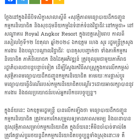
ថ្លែងនៅក្នុងពិធីបិទសិក្ខាសាលាស្តីពី «សុវត្ថិភាពមធ្យោបាយដឹកជញ្ជូន
កម្មករនិយោជិត និងសុខដុមនីយកម្មនៃទំនាក់ទំនងវិជ្ជាជីវៈនៅកម្ពុជា» នៅ
សណ្ឋាគារ Royal Angkor Resort ក្នុងខេត្តសៀមរាប កាលពី
រសៀលថ្ងៃទី១២ ខែតុលា ឆ្នាំ២០២៤ ឯកឧត្តម ហេង សួរ រដ្ឋមន្ត្រីក្រសួង
ការងារ និងបណ្តុះបណ្តាលវិជ្ជាជីវៈ បានគូសបញ្ជាក់ថា ទាំងភាគីកម្មករ
និយោជិត ភាគីនិយោជក និងដៃគូអភិវឌ្ឍន៍ ត្រូវចូលរួមជាមួយភាគីរាជ
រដ្ឋាភិបាលជាបន្តបន្ទាប់ទៀត ដើម្បីស្វែងរកវិធីសាស្ត្រក្នុងការលើកកម្ពស់
សុវត្ថិភាពមធ្យោបាយដឹកជញ្ជូនកម្មករនិយោជិត តាមរយៈការផ្លាស់ប្តូរ
មធ្យោបាយធ្វើដំណើររបស់កម្មករនិយោជិតបណ្តើរៗដោយអាចរក្សាបាននូវ
ការងារ និងផលប្រយោជន៍របស់អ្នកបើកបរបច្ចុប្បន្ន។
ក្នុងន័យនេះ ឯកឧត្តមរដ្ឋមន្ត្រី បានលើកឡើងថា មធ្យោបាយដឹកជញ្ជូន
កម្មករនិយោជិត ត្រូវការការកែសម្រួលឲ្យមានភាពសមរម្យ និងធានាបាន
នូវសុវត្ថិភាពសម្រាប់កម្មករនិយោជិត ក្នុងន័យនេះគឺមិនចាំបាច់ទាល់តែ
ត្រូវតែផ្លាស់ប្តូររថយន្តដឹកកម្មករនិយោជិតបច្ចុប្បន្នទាំងស្រុងនោះទេ គឺ