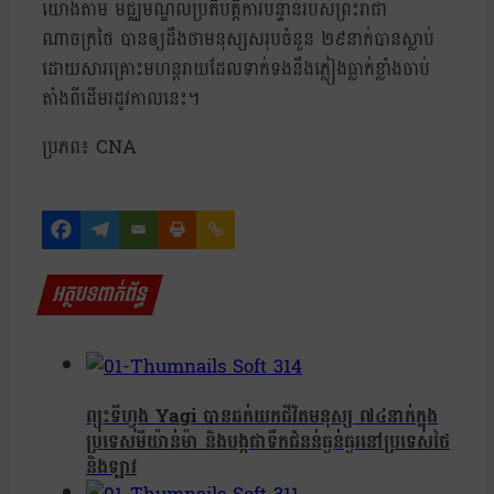
យោងតាម មជ្ឈមណ្ឌលប្រតិបត្តិការបន្ទាន់របស់ព្រះរាជា
ណាចក្រថៃ បានឲ្យដឹងថាមនុស្សសរុបចំនួន ២៩នាក់បានស្លាប់
ដោយសារគ្រោះមហន្តរាយដែលទាក់ទងនឹងភ្លៀងធ្លាក់ខ្លាំងចាប់
តាំងពីដើមរដូវកាលនេះ។
ប្រភព៖ CNA
អត្ថបទពាក់ព័ន្ធ
ព្យុះទីហ្វុង Yagi បានឆក់យកជីវិតមនុស្ស ៧៤នាក់ក្នុង
ប្រទេសមីយ៉ាន់ម៉ា និងបង្កជាទឹកជំនន់ធ្ងន់ធ្ងរនៅប្រទេសថៃ
និងឡាវ