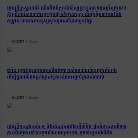
រដ្ឋមន្រ្តីក្រសួងអប់រំ លើកទឹកចិត្តដល់សិស្សប្រឡងបាក់ឌុបឆ្នាំក្រោយៗ
ឱ្យជ្រើសរើសយកការប្រឡងថ្នាក់វិទ្យាសាស្ត្រ ដើម្បីឆ្លើយតបទៅនឹង
តម្រូវការធនធានមនុស្សក្នុងយុគសម័យបច្ចេកវិទ្យា
August 7, 2026
ជប៉ុន គ្រោងផ្តល់ឧបករណ៍កែច្នៃកាកសំណល់ដល់ខេត្តបាត់ដំបង
ដើម្បីជួយលើកកម្ពស់ប្រសិទ្ធភាពនៃការគ្រប់គ្រងសំណល់
August 7, 2026
រដ្ឋមន្រ្តីក្រសួងកសិកម្ម និងដៃគូរក្រុមហ៊ុនហ្វីលីពីន ជួបពិភាក្សាលើលទ្ធ
ភាពជំរុញការនាំចេញកសិផលអង្ករកម្ពុជា ចូលទីផ្សារហ្វីលីពីន