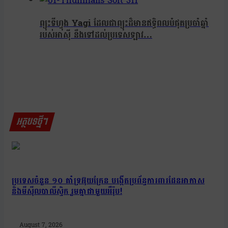
ព្យុះទីហ្វុង Yagi ដែលជាព្យុះដ៏មានឥទ្ធិពលបំផុតប្រចាំឆ្នាំ
របស់អាស៊ី នឹងទៅដល់ប្រទេសឡាវ…
អត្ថបទថ្មីៗ
ប្រទេសចំនួន ១០ គាំទ្រអ៊ុយក្រែន បង្កើតប្រព័ន្ធការពារដែនអាកាស
និងមីស៊ីលបាលីស្ទិក រួមគ្នាជាមួយអឺរ៉ុប!
August 7, 2026