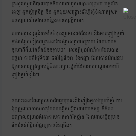
ក្រសួងសុខាភិបាលបាននិយាយថាពួកគេបានពង្រាយ បុគ្គលិក
ពេទ្យ អ្នកស្ម័គ្រចិត្ត និង អ្នកជួយសង្គ្រោះដើម្បីធ្វើចំណាកស្រុក
មនុស្សចាស់ទៅកាន់កន្លែងមានសុវត្ថិភាព។
នាយកដ្ឋានឧតុនិយមថៃក៏បានព្រមានផងដែរថា នឹងមានភ្លៀងធ្លាក់
ខ្លាំងបន្ថែមទៀតរហូតដល់ថ្ងៃអង្គារសប្តាហ៍ក្រោយ ដែលនាំមក
នូវហានិភ័យនៃទឹកជំនន់ភ្លាមៗ។ សេចក្តីជូនដំណឹងដដែលបាន
បន្តថា ចាប់ពីថ្ងៃទី១៣ ដល់ថ្ងៃទី១៧ ខែកញ្ញា ដែលបានអំពាវនាវ
ឱ្យមានការប្រុងប្រយត្ន័ចំពោះគ្រោះថ្នាក់ដែលអាចបណ្តាលមកពី
ភ្លៀងធ្លាក់ខ្លាំង។
ខណៈពេលដែលប្រទេសថៃជួបប្រទះនឹងភ្លៀងមូសុងប្រចាំឆ្នាំ ការ
ប្រែប្រួលអាកាសធាតុដែលបង្កើតឡើងដោយមនុស្ស ក៏កំពុង
បណ្តាលឱ្យមានគំរូអាកាសធាតុកាន់តែខ្លាំង ដែលអាចធ្វើឱ្យមាន
ទឹកជំនន់បំផ្លិចបំផ្លាញកាន់តែច្រើន។