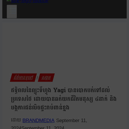
ព័ត៌មានទូទៅ
សង្គម
|
ឥទ្ធិពលនៃព្យុះទីហ្វុង Yagi បានបោកបក់ទៅដល់
ប្រទេសថៃ ដោយបានឆក់យកជីវិតមនុស្ស ៤នាក់ និង
បង្កការជន់លិចផ្ទះរាប់ពាន់ខ្នង
BRANDMEDIA
September 11,
2024
September 11, 2024