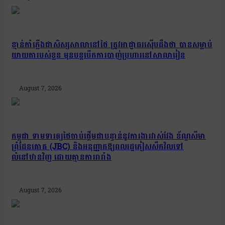
ខ្មាន់កាំភ្លើងជាសិស្សសាលានៅថៃ ត្រូវអាជ្ញាធរស៊ើបដឹងថា បានសម្លាប់
យាយតារបស់ខ្លួន មុនបន្តបើកការបាញ់ប្រហារនៅសាលារៀន
August 7, 2026
កម្ពុជា ទាមទារឲ្យថៃចាប់ផ្តើមជាបន្ទាន់នូវការងារវាស់វែង ខ័ណ្ឌសីមា
ព្រំដែនគោគ (JBC) និងអនុញ្ញាតឱ្យពលរដ្ឋភៀសសឹកវិលទៅ
លំនៅឋានវិញ ដោយគ្មានការរារាំង
August 7, 2026