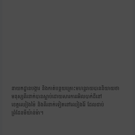
នាយកដ្ឋានបង្ការ និងកាត់បន្ថយគ្រោះមហន្តរាយបាននិយាយថា
មនុស្សពីរនាក់បានស្លាប់ដោយសារការរអិលបាក់ដីនៅ
ខេត្តឈៀងម៉ៃ និងពីរនាក់ទៀតនៅឈៀងរ៉ៃ ដែលជាប់
ព្រំដែនមីយ៉ាន់ម៉ា។