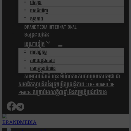
បរិស្ថាន
របកគំហើញ
សុខភាព
Brandmedia international
ទស្សនៈយុវជន
ផ្សេងៗទៀត
ពាណិជ្ជកម្ម
ភាពយន្តឯកសារ
សេចក្តីជូនដំណឹង
សម្តេចបវរធិបតី ហ៊ុន ម៉ាណែត៖ ការចូលរួមរបស់កម្ពុជា ជា
សមាជិកស្ថាបនិកនៃក្រុមប្រឹក្សាសន្តិភាព (The Board Of
Peace) សម្រាប់អាណត្តិ៣ឆ្នាំ មិនតម្រូវឱ្យបង់ថវិកាទេ