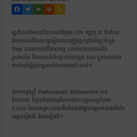
រដ្ឋាភិបាលថៃបាននិយាយនៅថ្ងៃពុធ (១១ កញ្ញា) ថា ទឹកជំនន់
និងការបាក់ដីដែលបង្កឡើងដោយភ្លៀងធ្លាក់ខ្លាំងពីព្យុះទីហ្វុង
Yagi បានឆក់យកជីវិតមនុស្ស ៤នាក់នៅភាគខាងជើង
ប្រទេសថៃ និងបានជន់លិចផ្ទះរាប់ពាន់ខ្នង ខណៈខ្លួនបានចល័ត
កងទ័ពដើម្បីជួយគ្រួសារដែលរងផលប៉ះពាល់។
នាយករដ្ឋមន្ត្រី Paetongtarn Shinawatra បាន
និយាយថា ជំនួយកំពុងដំណើរការទៅកាន់គ្រួសារប្រហែល
៩,០០០ ដែលរងគ្រោះដោយទឹកជំនន់នៅក្នុងខេត្តភាគខាងជើងនៃ
ខេត្តឈៀងម៉ៃ និងឈៀងរ៉ៃ។