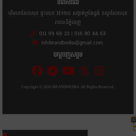
ទំនាក់ទំនង
បុរីមហាសែនសុខ ផ្ទះលេខ H១២០ សង្កាត់ក្រាំងធ្នង់ ខណ្ឌសែនសុខ
រាជធានីភ្នំពេញ
011 99 66 23
|
016 80 44 63
infobrandbodia@gmail.com
បណ្ដាញសង្គម
Copyright ©
2026 BRANDMEDIA. All Rights Reserved.
C
t
m