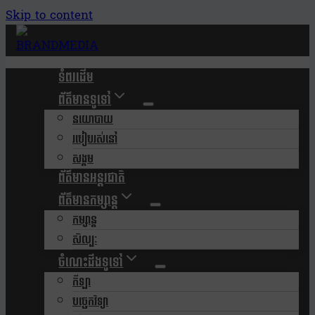
Skip to content
ទំពរដើម
ព័ត៌មានទូទៅ
នយោបាយ
របៀបរស់នៅ
សង្គម
ព័ត៌មានអន្តរជាតិ
ព័ត៌មានកម្សាន្ត
កម្សាន្ត
សិល្បៈ
ចំណេះដឹងទូទៅ
កីឡា
បច្ចេកវិទ្យា