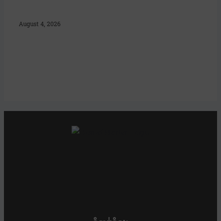
August 4, 2026
ខ្លឹម ខ្លី រហ័ស