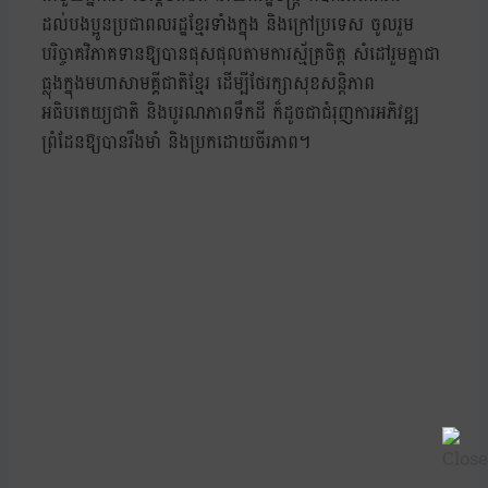
ដល់បងប្អូនប្រជាពលរដ្ឋខ្មែរទាំងក្នុង និងក្រៅប្រទេស ចូលរួម
បរិច្ចាគវិភាគទានឱ្យបានផុសផុលតាមការស្ម័គ្រចិត្ត សំដៅរួមគ្នាជា
ធ្លុងក្នុងមហាសាមគ្គីជាតិខ្មែរ ដើម្បីថែរក្សាសុខសន្តិភាព
អធិបតេយ្យជាតិ និងបូរណភាពទឹកដី ក៏ដូចជាជំរុញការអភិវឌ្ឍ
ព្រំដែនឱ្យបានរឹងមាំ និងប្រកដោយចីរភាព។