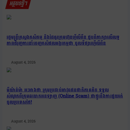
អត្ថបទថ្មីៗ
រដ្ឋមន្រ្តីក្រសួងកសិកម្ម និងដៃគូរក្រុមហ៊ុនហ្វីលីពីន ជួបពិភាក្សាលើលទ្ធ
ភាពជំរុញការនាំចេញកសិផលអង្ករកម្ពុជា ចូលទីផ្សារហ្វីលីពីន
August 4, 2026
មីយ៉ាន់ម៉ា អះអាងថា ក្រុមប្រដាប់អាវុធជនជាតិភាគតិច ទទួល
សំណូកពីក្រុមឆបោកអនឡាញ (Online Scam) ជាថ្នូរនឹងការជួយរត់
ចូលប្រទេសថៃ!
August 4, 2026