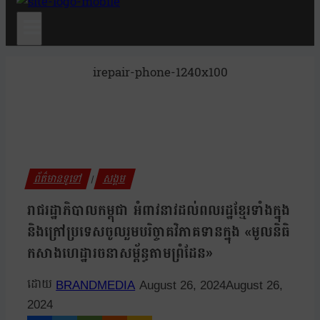
irepair-phone-1240x100
ព័ត៌មានទូទៅ
សង្គម
|
រាជរដ្ឋាភិបាលកម្ពុជា អំពាវនាវដល់ពលរដ្ឋខ្មែរទាំងក្នុង
និងក្រៅប្រទេសចូលរួមបរិច្ចាគវិភាគទានក្នុង «មូលនិធិ
កសាងហេដ្ឋារចនាសម្ព័ន្ធតាមព្រំដែន»
BRANDMEDIA
August 26, 2024
August 26,
2024