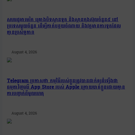
សហរដ្ឋអាមេរិក គ្រោងបិទស្ថានទូត និងស្ថានកុងស៊ុលចំនួន៥ នៅ
ប្រទេសមួយចំនួន ដើម្បីកាត់បន្ថយចំណាយ និងវត្តមានការទូតដែល
គ្មានប្រសិទ្ធភាព
August 4, 2026
Telegram ប្រកាសថា កម្មវិធីរបស់ខ្លួនត្រូវបានដាក់ឲ្យដំឡើងជា
ធម្មតាវិញលើ App Store របស់ Apple ក្រោយបាត់ខ្លួនដោយគ្មាន
ការបញ្ជាក់ពីមូលហេតុ
August 4, 2026