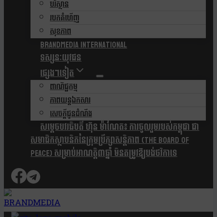
បរិស្ថាន
របកគំហើញ
សុខភាព
Brandmedia international
ទស្សនៈយុវជន
ផ្សេងៗទៀត
ពាណិជ្ជកម្ម
ភាពយន្តឯកសារ
សេចក្តីជូនដំណឹង
សម្តេចបវរធិបតី ហ៊ុន ម៉ាណែត៖ ការចូលរួមរបស់កម្ពុជា ជា
សមាជិកស្ថាបនិកនៃក្រុមប្រឹក្សាសន្តិភាព (The Board Of
Peace) សម្រាប់អាណត្តិ៣ឆ្នាំ មិនតម្រូវឱ្យបង់ថវិកាទេ