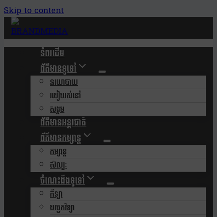
Skip to content
ទំពរដើម
ព័ត៌មានទូទៅ
នយោបាយ
របៀបរស់នៅ
សង្គម
ព័ត៌មានអន្តរជាតិ
ព័ត៌មានកម្សាន្ត
កម្សាន្ត
សិល្បៈ
ចំណេះដឹងទូទៅ
កីឡា
បច្ចេកវិទ្យា