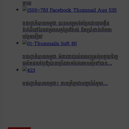
ម្តាយ
រាជរដ្ឋាភិបាលកម្ពុជា បានសម្រេចកែប្រែដោយបង្កើន
ទំហំដីនៅដែនជម្រកសត្វព្រៃឱរ៉ាល់ ជិតប្រាំពាន់ហិកតា
បន្ថែមទៀត!
រាជរដ្ឋាភិបាលកម្ពុជា អំពាវនាវដល់ពលរដ្ឋគ្រប់រូបជួយទិញ
ផលិតផលខ្មែរឱ្យបានច្រើនតាមដែលអាចធ្វើទៅបាន…
រាជរដ្ឋាភិបាលកម្ពុជា៖ ភាពក្រីក្រជាបញ្ហាដ៏ធំមួយ…