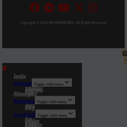
Copyright ©
2026 BRANDMEDIA. All Rights Reserved.
C
t
m
ទំពរដើម
ព័ត៌មានទូទៅ
Toggle child menu
នយោបាយ
របៀបរស់នៅ
សង្គម
ព័ត៌មានអន្តរជាតិ
ព័ត៌មានកម្សាន្ត
Toggle child menu
កម្សាន្ត
សិល្បៈ
ចំណេះដឹងទូទៅ
Toggle child menu
កីឡា
បច្ចេកវិទ្យា
បរិស្ថាន
របកគំហើញ