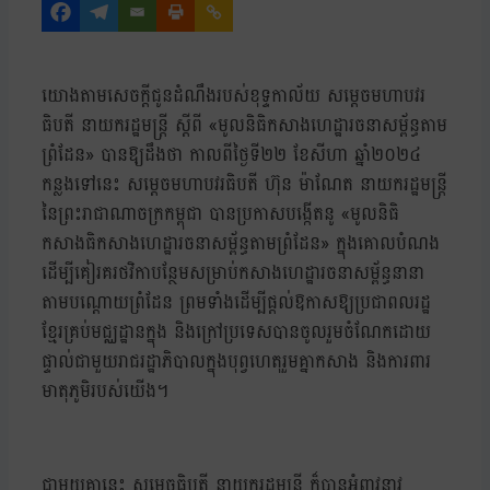
យោងតាមសេចក្ដីជូនដំណឹងរបស់ខុទ្ទកាល័យ សម្ដេចមហាបវរ
ធិបតី នាយករដ្ឋមន្ត្រី ស្ដីពី «មូលនិធិកសាងហេដ្ឋារចនាសម្ព័ន្ធតាម
ព្រំដែន» បានឱ្យដឹងថា កាលពីថ្ងៃទី២២ ខែសីហា ឆ្នាំ២០២៤
កន្លងទៅនេះ សម្ដេចមហាបវរធិបតី ហ៊ុន ម៉ាណែត នាយករដ្ឋមន្ត្រី
នៃព្រះរាជាណាចក្រកម្ពុជា បានប្រកាសបង្កើតនូ «មូលនិធិ
កសាងធិកសាងហេដ្ឋារចនាសម្ព័ន្ធតាមព្រំដែន» ក្នុងគោលបំណង
ដើម្បីគៀរគរថវិកាបន្ថែមសម្រាប់កសាងហេដ្ឋារចនាសម្ព័ន្ធនានា
តាមបណ្ដោយព្រំដែន ព្រមទាំងដើម្បីផ្ដល់ឱកាសឱ្យប្រជាពលរដ្ឋ
ខ្មែរគ្រប់មជ្ឈដ្ឋានក្នុង និងក្រៅប្រទេសបានចូលរួមចំណែកដោយ
ផ្ទាល់ជាមួយរាជរដ្ឋាភិបាលក្នុងបុព្វហេតុរួមគ្នាកសាង និងការពារ
មាតុភូមិរបស់យើង។
ជាមួយគ្នានេះ សម្ដេចធិបតី នាយករដ្ឋមន្ត្រី ក៏បានអំពាវនាវ