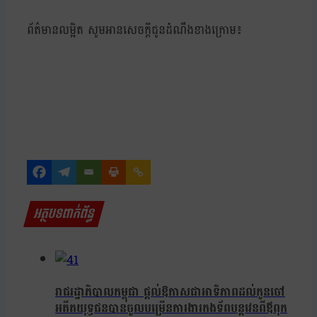
ព័ត៌មានលម្អិត សូមអានសេចក្ដីជូនដំណឹងខាងក្រោម៖
អត្ថបទពាក់ព័ន្ធ
រាជរដ្ឋាភិបាលកម្ពុជា ផ្តល់ឱកាសជាអាទិភាពដល់កូនចៅ
អតីតយុទ្ធជនបានចូលបម្រើនការងារកងទ័ពបន្តវេនពីឪពុក