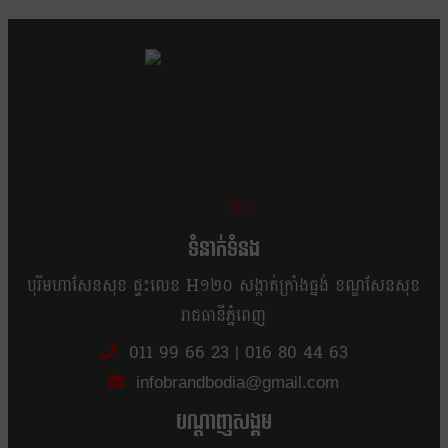
ខ្លឹម ខ្លី រហ័ស
ទំនាក់ទំនង
បុរីមហាសែនសុខ ផ្ទះលេខ H១២០ សង្កាត់ក្រាំងធ្នង់ ខណ្ឌសែនសុខ
រាជធានីភ្នំពេញ
011 99 66 23
|
016 80 44 63
infobrandbodia@gmail.com
បណ្ដាញសង្គម