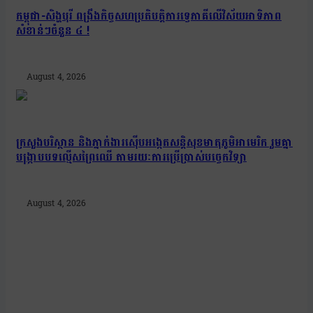
កម្ពុជា-សិង្ហបុរី ពង្រឹងកិច្ចសហប្រតិបត្តិការទ្វេភាគីលើវិស័យអាទិភាព
សំខាន់ៗចំនួន ៤ !
August 4, 2026
ក្រសួងបរិស្ថាន និងភ្នាក់ងារស៊ើបអង្កេតសន្តិសុខមាតុភូមិអាមេរិក រួមគ្នា
បង្រ្កាបបទល្មើសព្រៃឈើ តាមរយៈការប្រើប្រាស់បច្ចេកវិទ្យា
August 4, 2026