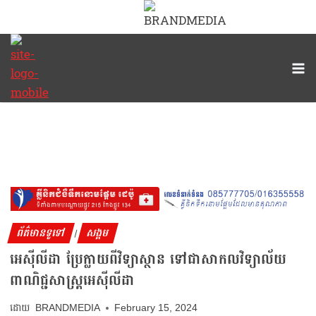
ព័ត៌មានទូទៅ
សង្គម
|
អេស៊ីលីដា ប្រែក្លាយពីវិទ្យាស្ថាន ទៅជាសាកលវិទ្យាល័យ
ពាណិជ្ជសាស្ត្រអេស៊ីលីដា
BRANDMEDIA
February 15, 2024