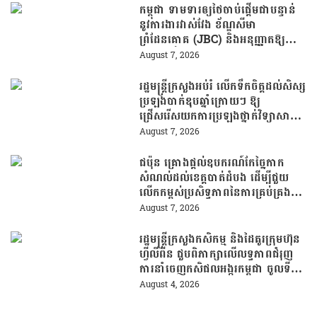
កម្ពុជា ទាមទារឲ្យថៃចាប់ផ្តើមជាបន្ទាន់
នូវការងារវាស់វែង ខ័ណ្ឌសីមា
ព្រំដែនគោគ (JBC) និងអនុញ្ញាតឱ្យ
ពលរដ្ឋភៀសសឹកវិលទៅលំនៅឋានវិញ
August 7, 2026
ដោយគ្មានការរារាំង
រដ្ឋមន្រ្តីក្រសួងអប់រំ លើកទឹកចិត្តដល់សិស្ស
ប្រឡងបាក់ឌុបឆ្នាំក្រោយៗ ឱ្យ
ជ្រើសរើសយកការប្រឡងថ្នាក់វិទ្យាសាស្ត្រ
ដើម្បីឆ្លើយតបទៅនឹងតម្រូវការធនធាន
August 7, 2026
មនុស្សក្នុងយុគសម័យបច្ចេកវិទ្យា
ជប៉ុន គ្រោងផ្តល់ឧបករណ៍កែច្នៃកាក
សំណល់ដល់ខេត្តបាត់ដំបង ដើម្បីជួយ
លើកកម្ពស់ប្រសិទ្ធភាពនៃការគ្រប់គ្រង
សំណល់
August 7, 2026
រដ្ឋមន្រ្តីក្រសួងកសិកម្ម និងដៃគូរក្រុមហ៊ុន
ហ្វីលីពីន ជួបពិភាក្សាលើលទ្ធភាពជំរុញ
ការនាំចេញកសិផលអង្ករកម្ពុជា ចូលទី
ផ្សារហ្វីលីពីន
August 4, 2026