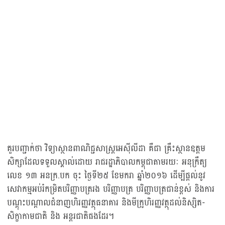
គួរបញ្ជាក់ថា វិទ្យាស្ថានពាណិជ្ជសាស្ត្រអេស៊ីលីដា គឺជា គ្រឹះស្ថានឧត្តម
សិក្សាដែលទទួលស្គាល់ដោយ រាជរដ្ឋាភិបាលកម្ពុជាតាមរយៈ អនុក្រឹត្យ
លេខ ១៣ អនក្រ.បក ចុះ ថ្ងៃទី២៥ ខែមករា ឆ្នាំ២០១៦ ដើម្បីផ្តល់នូវ
សេវាកម្មអប់រំកម្រិតបរិញ្ញាបត្ររង បរិញ្ញាបត្រ បរិញ្ញាបត្រជាន់ខ្ពស់ និងការ
បណ្តុះបណ្តាលជំនាញហិរញ្ញវត្ថុធនាគារ និងមីក្រូហិរញ្ញវត្ថុដល់និស្សិត-
សិក្ខាកាមជាតិ និង អន្តរជាតិផងដែរ។