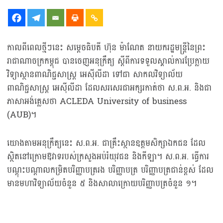
កាលពីពេលថ្មីៗនេះ សម្តេចធិបតី ហ៊ុន ម៉ាណែត នាយករដ្ឋមន្ត្រីនៃព្រះ
រាជាណាចក្រកម្ពុជ បានចេញអនុក្រឹត្យ ស្តីពីការទទួលស្គាល់ការប្រែក្លាយ
វិទ្យាស្ថានពាណិជ្ជសាស្ត្រ អេស៊ីលីដា ទៅជា សាកលវិទ្យាល័យ
ពាណិជ្ជសាស្ត្រ អេស៊ីលីដា ដែលសរសេរជាអក្សរកាត់ថា ស.ព.អ. និងជា
ភាសាអង់គ្លេសថា ACLEDA University of business
(AUB)។
យោងតាមអនុក្រឹត្យនេះ ស.ព.អ. ជាគ្រឹះស្ថានឧត្តមសិក្សាឯកជន ដែល
ស្ថិតនៅក្រោមឱវាទរបស់ក្រសួងអប់រំយុវជន និងកីឡា។ ស.ព.អ. ធ្វើការ
បណ្ដុះបណ្ដាលកម្រិតបរិញ្ញាបត្ររង បរិញ្ញាបត្រ បរិញ្ញាបត្រជាន់ខ្ពស់ ដែល
មានមហាវិទ្យាល័យចំនួន ៥ និងសាលាក្រោយបរិញ្ញាបត្រចំនួន ១។