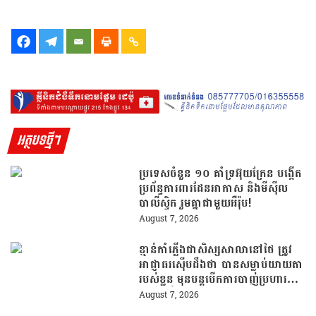
អត្ថបទថ្មីៗ
ប្រទេសចំនួន ១០ គាំទ្រអ៊ុយក្រែន បង្កើត
ប្រព័ន្ធការពារដែនអាកាស និងមីស៊ីល
បាលីស្ទិក រួមគ្នាជាមួយអឺរ៉ុប!
August 7, 2026
ខ្មាន់កាំភ្លើងជាសិស្សសាលានៅថៃ ត្រូវ
អាជ្ញាធរស៊ើបដឹងថា បានសម្លាប់យាយតា
របស់ខ្លួន មុនបន្តបើកការបាញ់ប្រហារនៅ
សាលារៀន
August 7, 2026