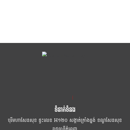
ខ្លឹម ខ្លី រហ័ស
ទំនាក់ទំនង
បុរីមហាសែនសុខ ផ្ទះលេខ H១២០ សង្កាត់ក្រាំងធ្នង់ ខណ្ឌសែនសុខ
រាជធានីភ្នំពេញ