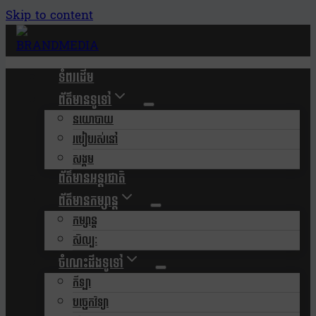
Skip to content
ទំពរដើម
ព័ត៌មានទូទៅ
នយោបាយ
របៀបរស់នៅ
សង្គម
ព័ត៌មានអន្តរជាតិ
ព័ត៌មានកម្សាន្ត
កម្សាន្ត
សិល្បៈ
ចំណេះដឹងទូទៅ
កីឡា
បច្ចេកវិទ្យា