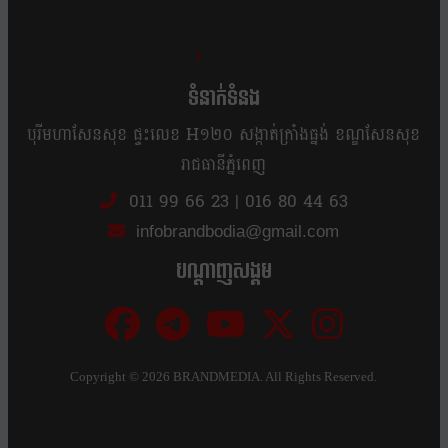
ខ្លឹម ខ្លី រហ័ស
ទំនាក់ទំនង
បុរីមហាសែនសុខ ផ្ទះលេខ H១២០ សង្កាត់ក្រាំងធ្នង់ ខណ្ឌសែនសុខ
រាជធានីភ្នំពេញ
011 99 66 23
|
016 80 44 63
infobrandbodia@gmail.com
បណ្ដាញសង្គម
Copyright ©
2026 BRANDMEDIA. All Rights Reserved.