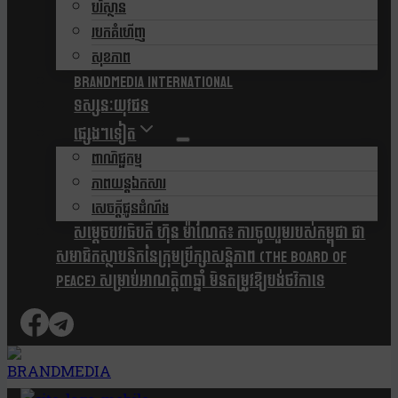
បរិស្ថាន
របកគំហើញ
សុខភាព
Brandmedia international
ទស្សនៈយុវជន
ផ្សេងៗទៀត
ពាណិជ្ជកម្ម
ភាពយន្តឯកសារ
សេចក្តីជូនដំណឹង
សម្តេចបវរធិបតី ហ៊ុន ម៉ាណែត៖ ការចូលរួមរបស់កម្ពុជា ជា
សមាជិកស្ថាបនិកនៃក្រុមប្រឹក្សាសន្តិភាព (The Board Of
Peace) សម្រាប់អាណត្តិ៣ឆ្នាំ មិនតម្រូវឱ្យបង់ថវិកាទេ