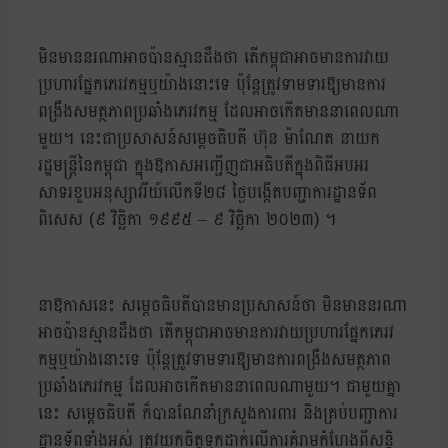
មិនមាននរណាអាចប៉ានស្មានដឹងថា តើកម្ពុជាអាចមានការវាយ
ប្រហារផ្នែកភេរវកម្មឬយ៉ាងនោះទេ ប៉ុន្តែត្រូវទាមទារឱ្យមានការ
ពង្រឹងសមត្ថភាពប្រឆាំងភេរវកម្ម ដែលអាចកើតមាននាពេលណា
មួយ។ នេះជាប្រសាសន៍សម្តេចធិបតី ហ៊ុន ម៉ាណែត នាយក
រដ្ឋមន្រ្តីនៃកម្ពុជា ក្នុងឱកាសអញ្ជើញជាអធិបតីក្នុងពិធីអបអរ
សាទរខួបអនុស្សាវរីយ៍លើកទី២៨ ថ្ងៃបង្កើតបញ្ជាការដ្ឋានទ័ព
ពិសេស (៩ វិច្ឆិកា ១៩៩៥ – ៩ វិច្ឆិកា ២០២៣) ។
នាឱកាសនេះ សម្តេចធិបតីបានមានប្រសាសន៍ថា មិនមាននរណា
អាចប៉ានស្មានដឹងថា តើកម្ពុជាអាចមានការវាយប្រហារផ្នែកភេរវ
កម្មឬយ៉ាងនោះទេ ប៉ុន្តែត្រូវទាមទារឱ្យមានការពង្រឹងសមត្ថភាព
ប្រឆាំងភេរវកម្ម ដែលអាចកើតមាននាពេលណាមួយ។ ជាមួយគ្នា
នេះ សម្ដេចធិបតី ក៏បានណែនាំក្រសួងការពារ និងគ្រប់បញ្ជាការ
ដ្ឋានទ័ពទាំងអស់ ត្រូវយកចិត្តទុកដាក់លើការគំរាមកំហែងពីសន្តិ