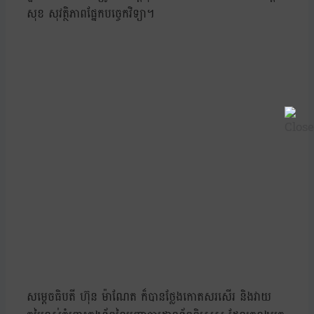
សុខ សុវត្ថិភាពផ្នែកបច្ចេកវិទ្យា។
សម្តេចធិបតី ហ៊ុន ម៉ាណែត ក៏បានថ្លែងកោតសរសើរ និងវាយ