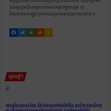
តម្លៃខ្ពស់ចំពោះកងទ័ពនៃបញ្ជាការដ្ឋានទ័ពពិសេស ដែលកន្លងមក
បានចូលរួមធ្វើសកម្មភាពយ៉ាងសកម្មនៅក្នុងសង្គម ជា
ពិសេសជួយសង្គ្រោះប្រជាពលរដ្ឋពេលមានគ្រោះមហន្តរាយ៕
អត្ថបទថ្មីៗ
រដ្ឋមន្រ្តីក្រសួងកសិកម្ម និងដៃគូរក្រុមហ៊ុនហ្វីលីពីន ជួបពិភាក្សាលើលទ្ធ
ភាពជំរុញការនាំចេញកសិផលអង្ករកម្ពុជា ចូលទីផ្សារហ្វីលីពីន