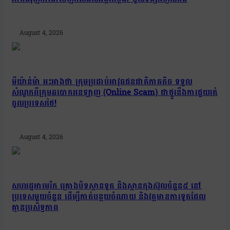
August 4, 2026
មីយ៉ាន់ម៉ា អះអាងថា ក្រុមប្រដាប់អាវុធជនជាតិភាគតិច ទទួល
សំណូកពីក្រុមឆបោកអនឡាញ (Online Scam) ជាថ្នូរនឹងការជួយរត់
ចូលប្រទេសថៃ!
August 4, 2026
សហរដ្ឋអាមេរិក គ្រោងបិទស្ថានទូត និងស្ថានកុងស៊ុលចំនួន៥ នៅ
ប្រទេសមួយចំនួន ដើម្បីកាត់បន្ថយចំណាយ និងវត្តមានការទូតដែល
គ្មានប្រសិទ្ធភាព