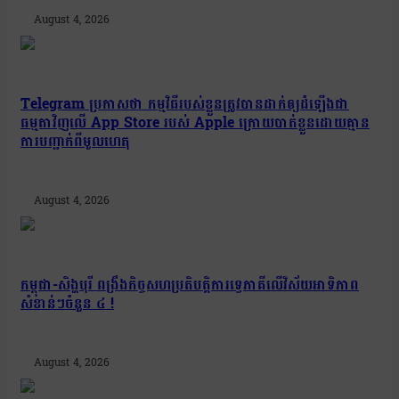
August 4, 2026
Telegram ប្រកាសថា កម្មវិធីរបស់ខ្លួនត្រូវបានដាក់ឲ្យដំឡើងជា
ធម្មតាវិញលើ App Store របស់ Apple ក្រោយបាត់ខ្លួនដោយគ្មាន
ការបញ្ជាក់ពីមូលហេតុ
August 4, 2026
កម្ពុជា-សិង្ហបុរី ពង្រឹងកិច្ចសហប្រតិបត្តិការទ្វេភាគីលើវិស័យអាទិភាព
សំខាន់ៗចំនួន ៤ !
August 4, 2026