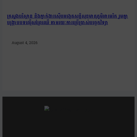
ក្រសួងបរិស្ថាន និងភ្នាក់ងារស៊ើបអង្កេតសន្តិសុខមាតុភូមិអាមេរិក រួមគ្នា
បង្រ្កាបបទល្មើសព្រៃឈើ តាមរយៈការប្រើប្រាស់បច្ចេកវិទ្យា
August 4, 2026