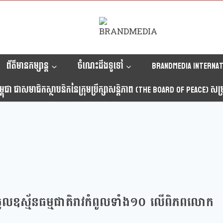
ព័ត៌មានកម្សាន្ត
ចំណេះដឹងទូទៅ
Brandmedia internat
ុជា ជាសមាជិកស្ថាបនិកនៃក្រុមប្រឹក្សាសន្តិភាព (The Board Of Peace) សម្រាប
ំចូលឧស្ម័នធម្មជាតិរាវកំពូលទាំង១០ លើពិភពលោក