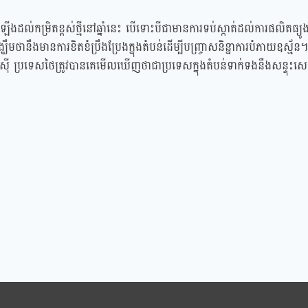
កម្រិតខ្ពស់ថ្មីនៅឆ្នាំនេះ បើទោះបីជាមានការទប់ស្កាត់ដល់ការផលិតធ្យូ
នឹងមានការខិតខំប្រឹងប្រែងក្នុងតំបន់ដើម្បីបញ្ច្រាសនិន្នាការបំភាយឧស្ម័ន។
ូនេស៊ី ប្រទេសថៃត្រូវបានគេមើលឃើញថាជាប្រទេសក្នុងតំបន់ទាក់ទងនឹងសន្ទុះសេដ្ឋ