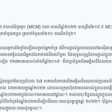
វ ២២.៩លានម៉ែត្រគូប (MCM) ខណៈកាលពីឆ្នាំ២០២២ មានត្រឹមតែ១៩.៨ MC
ាអ្នកនាំចូលឥន្ធនៈត្រជាក់កំពូលទាំង១០ ជាលើកដំបូង។
ួយបារម្ភកាន់តែខ្លាំងឡើងសម្រាប់អ្នកគាំទ្រ អំពីការផ្លាស់ប្តូរថាមពលនៅអាស៊ីអ
ឥទ្ធិពលលើអ្នកដទៃទាក់ទងនឹងមហិច្ឆតា និងយុទ្ធសាស្រ្តនៃការផ្លាស់ប្តូរ
ង ១២៧ភាគរយចាប់តាំងពីឆ្នាំ២០១៩- គឺជាប្រព័ន្ធផលិតអគ្គិសនីដែលមានឧស្
ធម្មជាតិមានប្រហែល ៦៧ ភាគរយនៃការផលិតអគ្គិសនីសរុបរបស់ប្រទេសថៃក្ន
រហែល ៦៣ភាគរយក្នុងឆ្នាំ២០២២ ដោយសារក្រុមហ៊ុនថាមពលរបស់ខ្លួនបានបង្កើ
គរយក្នុងឆ្នាំ២០២២មកប្រហែល១៦ភាគរយនៅឆ្នាំនេះ។ ការថយចុះទិន្នផលធ្យូងថ្មបា
បីខែដំបូងនៃឆ្នាំ២០២៣បើធៀបនឹងរយៈពេលដូចគ្នាក្នុងឆ្នាំ ២០២២។ ប៉ុន្តែការ
សក្នុងរយៈពេលដូចគ្នានេះ។