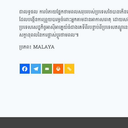
ជាលទ្ធផល ការបំភាយផ្នែកថាមពលសរុបរបស់ប្រទេសថៃបានកើនឡើងដល់
ដែលបង្កើនការព្រួយបារម្ភចំពោះអ្នកតាមដានអាកាសធាតុ ដោយសង្ឃឹមថា
ប្រទេសសេដ្ឋកិច្ចអាស៊ីអាគ្នេយ៍ធំជាងគេទីពីរបន្ទាប់ពីប្រទេសឥណ្ឌ
សក្តានុពលនៃការផ្លាស់ប្តូរថាមពល៕
ប្រភព៖ MALAYA