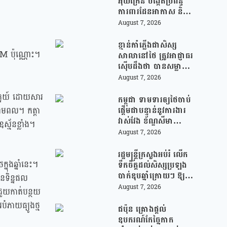
អ៊ុយក្រែន បង្កើតប្រព័ន្ធ
ការពារដែនអាកាស និងមី
ស៊ីលបាលីស្ទិក រួមគ្នាជា
August 7, 2026
មួយអឺរ៉ុប!
ខ្មាន់កាំភ្លើងជាសិស្ស
M ប៉ុណ្ណោះ។
សាលានៅថៃ ត្រូវអាជ្ញាធរ
ស៊ើបដឹងថា បានសម្លាប់
យាយតារបស់ខ្លួន មុន
August 7, 2026
បន្តបើកការបាញ់ប្រហារ
ាគ្នេយ៍ ដោយសារ
នៅសាលារៀន
កម្ពុជា ទាមទារឲ្យថៃចាប់
ផ្តើមជាបន្ទាន់នូវការងារ
ថាមពល។ កត្តា
វាស់វែង ខ័ណ្ឌសីមា
ម័នខ្លាំង។
ព្រំដែនគោគ (JBC) និង
August 7, 2026
អនុញ្ញាតឱ្យពលរដ្ឋភៀ
សសឹកវិលទៅលំនៅឋាន
រដ្ឋមន្រ្តីក្រសួងអប់រំ លើក
វិញ ដោយគ្មានការរារាំង
ុងឆ្នាំនេះ។
ទឹកចិត្តដល់សិស្សប្រឡង
បាក់ឌុបឆ្នាំក្រោយៗ ឱ្យ
នទិន្នផល
ជ្រើសរើសយកការប្រឡង
August 7, 2026
នជួយកាត់បន្ថយ
ថ្នាក់វិទ្យាសាស្ត្រ ដើម្បី
បំភាយធ្យូងថ្ម
ឆ្លើយតបទៅនឹងតម្រូវការ
ជប៉ុន គ្រោងផ្តល់
ធនធានមនុស្សក្នុងយុគ
ឧបករណ៍កែច្នៃកាក