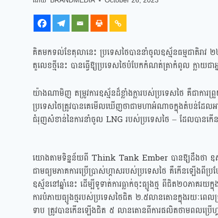
BRANDMEDIA
October 26, 2023
គិតមកទល់ខែតុលានេះ ប្រទេសថៃបាននាំចូលឧស្ម័នធម្មជាតិរា
តួលេខថ្មីនេះ បានធ្វើឱ្យប្រទេសថៃបំបែកកំណត់ត្រាកំពូល ក្លាយជ
យ៉ាងណាមិញ តម្រូវការឧស្ម័នដ៏ខ្លាំងក្លារបស់ប្រទេសថៃ គឺជាការព្រ
ប្រទេសថៃត្រូវបានគេមើលឃើញថាជាមហាអំណាចក្នុងតំបន់ដែលអាចមាន
ជំរុញសំខាន់នៃការនាំចូល LNG របស់ប្រទេសថៃ – ដែលបានកើនឡើ
យោងតាមទិន្នន័យពី Think Tank Ember បានឱ្យដឹងថា ឧស្ម័ន
ជាមធ្យមភាគការប្រើប្រាស់ហ្គាសរបស់ប្រទេសថៃ គឺកើនឡើងពីប្
ឧស្ម័ននៅឆ្នាំនេះ ដើម្បីទូទាត់ការធ្លាក់ចុះធ្យូងថ្ម ពីជិត២០ភា
ការបំភាយធ្យូងថ្មរបស់ប្រទេសថៃជិត ២.៥លានតោនក្នុងរយៈពេលប្រាំ
ទាប ត្រូវបានកើនឡើងជិត ៥ លានតោនពីការផលិតថាមពលប្រើហ្គា