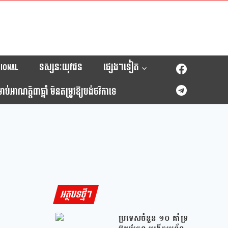
ional
ទស្សនៈយុវជន
ផ្សេងៗទៀត
់អាណត្តិ៣ឆ្នាំ មិនតម្រូវឱ្យបង់ថវិកាទេ
អត្ថបទថ្មីៗ
ប្រទេសចំនួន ១០ គាំទ្រ