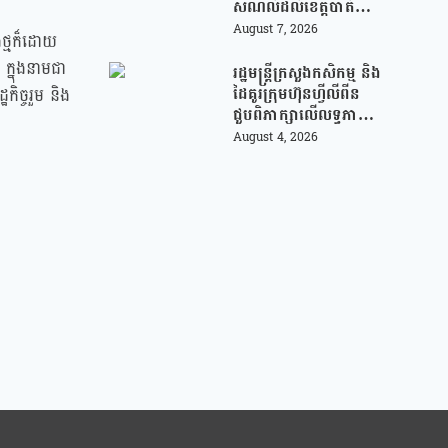
សម័យបច្ចេកវិទ្យា
សំណល់ដល់ខេត្តបាត់
ដំបង ដើម្បីជួយលើក
August 7, 2026
ងថ្មក៏ដោយ
កម្ពស់ប្រសិទ្ធភាពនៃការ
 ក្នុងនាមជា
គ្រប់គ្រងសំណល់
រដ្ឋមន្រ្តីក្រសួងកសិកម្ម និង
ដៃគូរក្រុមហ៊ុនហ្វីលីពីន
កិច្ចរួម និង
ជួបពិភាក្សាលើលទ្ធភាព
ជំរុញការនាំចេញកសិផល
August 4, 2026
អង្ករកម្ពុជា ចូលទីផ្សារ
ហ្វីលីពីន