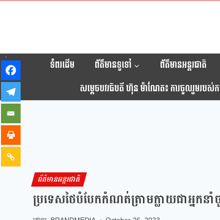
ទំពរដើម
ព័ត៌មានទូទៅ
ព័ត៌មានអន្តរជាតិ
សម្តេចបវរធិបតី ហ៊ុន ម៉ាណែត៖ ការចូលរួមរបស់កម្ព
ព័ត៌មានអន្តរជាតិ
ប្រទេសថៃបំបែកកំណត់ត្រាមក្លាយជាអ្នកនា