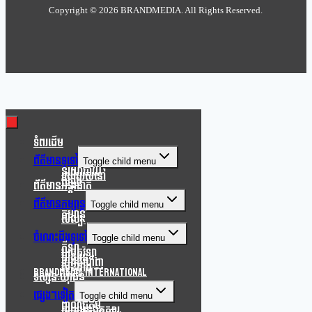
Copyright ©
2026 BRANDMEDIA. All Rights Reserved.
Clo
this
mod
ទំពរដើម
ព័ត៌មានទូទៅ
Toggle child menu
នយោបាយ
របៀបរស់នៅ
សង្គម
ព័ត៌មានអន្តរជាតិ
ព័ត៌មានកម្សាន្ត
Toggle child menu
កម្សាន្ត
សិល្បៈ
ចំណេះដឹងទូទៅ
Toggle child menu
កីឡា
បច្ចេកវិទ្យា
បរិស្ថាន
របកគំហើញ
សុខភាព
Brandmedia international
ទស្សនៈយុវជន
ផ្សេងៗទៀត
Toggle child menu
ពាណិជ្ជកម្ម
ភាពយន្តឯកសារ