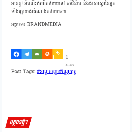
អានន្ទ! អំណើះឥតពីតថាគតទៅ ធម៌វិន័យ និងជាសាស្តានៃអ្នក
ទាំងឡាយជាតំណាងតថាគត»៕
អត្ថបទ៖ BRANDMEDIA
1
1
Share
Post Tags:
#
ខណ្ឌសញ្ញា
#
វណ្ណយុត្ត
អត្ថបទថ្មីៗ