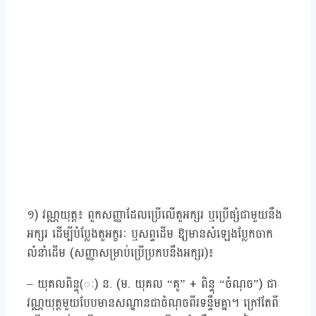
១) វណ្ណយុត្ត៖ ពួកសញ្ញាដែលប្រើលើតួអក្សរ ឬប្រើផ្សំជាមួយនឹង
អក្សរ ដើម្បីបំប្លែងតួអក្ខរៈ ឬសព្ទដើម ឱ្យមានសំឡេងប្លែកចាក
លំនាំដើម (សញ្ញាសម្រាប់ប្រើប្រកបនឹងអក្សរ)៖
– យុគលពិន្ទុ(ៈ) ន. (ម. យុគល “គូ” + ពិន្ទុ “ចំណុច”) ជា
វណ្ណយុត្តមួយបែបមានសណ្ឋានជាចំណុចពីរទន្ទឹមគ្នា។ ក្រៅតែពី