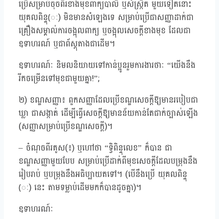
ប្រើសម្រាប់ចុចពីរខាងមុខពាក្យបាលី ឬសំស្រ្កឹត​ មួយទៀតនោះ
យុគលពិន្ទុ(ៈ) មិនមានសំឡេងទេ សម្រាប់ប្រើជាសញ្ញាដាក់ជា
គ្រឿងសម្គាល់ការចង្អុលពាក្យ ឬចង្អុលសេចក្តីខាងមុខ ដែលជា
ឧទាហរណ៍ ឬជាព័ស្តុតាងជាដើម។
ឧទាហរណ៍ៈ និមលនិយាយទៅកាន់ប្អូនរួមការងារថាៈ “យើងនឹង
រីកចម្រើនទៅមុខជាមួយគ្នា!”;
២) ខណ្ឌសញ្ញា៖ ពួកសញ្ញាដែលប្រើខណ្ឌសេចក្តីឱ្យមានរបៀបជា
ឃ្លា ជាសង្កាត់ ដើម្បីធ្វើសេចក្តីឱ្យមានន័យកាន់តែជាក់ច្បាស់ឡើង
(សញ្ញាសម្រាប់ប្រើខណ្ឌសេចក្តី)។
– ចំណុចពីរគូស(៖) ឬហៅថា “ទ្វិពិន្ទុលេខ” ក៏បាន ជា
ខណ្ឌសញ្ញាមួយបែប សម្រាប់ប្រើដាក់ពីមុខសេចក្តីដែលបម្រុងនឹង
រៀបរាប់ ឬបម្រុងនឹងអធិប្បាយតទៅ។ (បើនឹងប្រើ យុគលពិន្ទុ
(ៈ) នេះ តាមទម្លាប់ដើមមកក៏បានដូចគ្នា)។
ឧទាហរណ៍ៈ