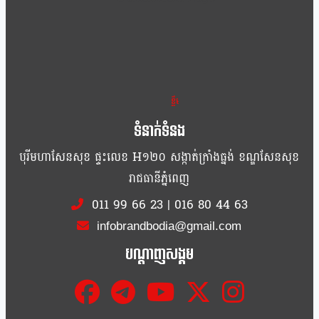
ខ្លឹម ខ្លី រហ័ស
ទំនាក់ទំនង
បុរីមហាសែនសុខ ផ្ទះលេខ H១២០ សង្កាត់ក្រាំងធ្នង់ ខណ្ឌសែនសុខ
រាជធានីភ្នំពេញ
011 99 66 23
|
016 80 44 63
infobrandbodia@gmail.com
បណ្ដាញសង្គម