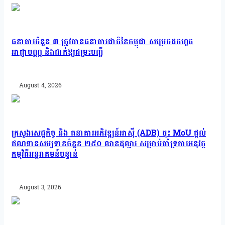
ធនាគារចំនួន ៣ ត្រូវបានធនាគារជាតិនៃកម្ពុជា សម្រេចដកហូត
អាជ្ញាបណ្ណ និងដាក់ឱ្យជម្រះបញ្ជី
August 4, 2026
ក្រសួងសេដ្ឋកិច្ច និង ធនាគារអភិវឌ្ឍន៍អាស៊ី (ADB) ចុះ MoU ផ្តល់
ឥណទានសម្បទានចំនួន ២៥០ លានដុល្លារ សម្រាប់គាំទ្រការអនុវត្ត
កម្មវិធីអន្តរាគមន៍បន្ទាន់
August 3, 2026