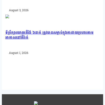
August 3, 2026
ទីប្រឹក្សាយោធាអ៊ីរ៉ង់ ៦នាក់ ត្រូវបានសម្លាប់ក្នុងការវាយប្រហារតាម
អាកាសនៅអ៊ីរ៉ាក់
August 1, 2026