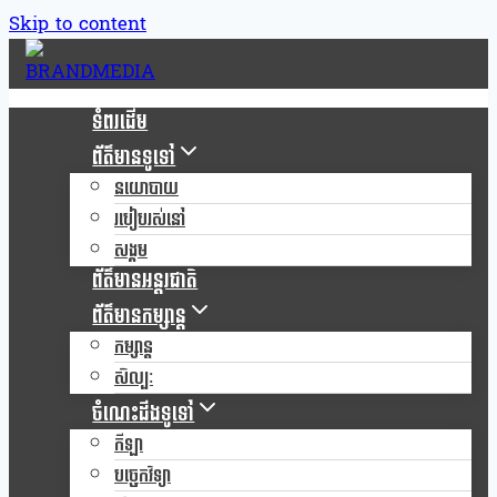
Skip to content
ទំពរដើម
ព័ត៌មានទូទៅ
នយោបាយ
របៀបរស់នៅ
សង្គម
ព័ត៌មានអន្តរជាតិ
ព័ត៌មានកម្សាន្ត
កម្សាន្ត
សិល្បៈ
ចំណេះដឹងទូទៅ
កីឡា
បច្ចេកវិទ្យា