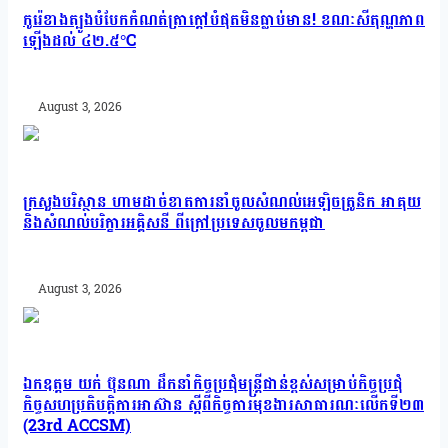
កូរ៉េខាងត្បូងបំបែកកំណត់ត្រាក្ដៅបំផុតមិនធ្លាប់មាន! ខណៈសីតុណ្ហភាព
ឡើងដល់ ៤២.៥°C
August 3, 2026
ក្រសួងបរិស្ថាន ហាមដាច់ខាតការនាំចូលសំណល់អេឡិចត្រូនិក អាគុយ
និងសំណល់បរិក្ខារអគ្គិសនី ពីក្រៅប្រទេសចូលមកម្ពុជា
August 3, 2026
ឯកឧត្តម យក់ ប៊ុនណា ដឹកនាំកិច្ចប្រជុំមន្ត្រីជាន់ខ្ពស់សម្រាប់កិច្ចប្រជុំ
កិច្ចសហប្រតិបត្តិការអាស៊ាន ស្តីពីកិច្ចការមុខងារសាធារណៈលើកទី២៣
(23rd ACCSM)