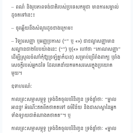
– ពណ៌ និងរូបភាពទង់ជាតិរបស់ប្រទេសកម្ពុជា មានការសម្គាល់
ដូចតទៅនេះ៖
– ចូរឆ្លើយនឹងសំណួរដូចខាងក្រោម៖
– វិឡារសញ្ញា ឬអញ្ញប្រកាស (“” ឬ «») ជាខណ្ឌសញ្ញាមាន
សណ្ឋានជា២បែបយ៉ាងនេះ (“”) ឬ(«» ហៅថា “កោណសញ្ញា”
ដើម្បីស្រួលចំណាំកុំឱ្យច្រឡំគ្នាក៏បាន) សម្រាប់ប្រើរាំងពាក្យ ឬរាំង
សេចក្តីរបស់អ្នកដទៃ ដែលគេនាំយកមកសរសេរក្នុងប្រយោគ
មួយ។
ឧទាហរណ៍ៈ
កាលព្រះសម្មាសម្ពុទ្ធ ទ្រង់ជិតចូលបរិនិញ្វន ទ្រង់ផ្តាំថាៈ “ម្នាល
អានន្ទ! អំណើះឥតពីតថាគតទៅ ធម៌វិន័យ និងជាសាស្តានៃអ្នក
ទាំងឡាយជាតំណាងតថាគត”។ ឬ
កាលព្រះសម្មាសម្ពុទ្ធ ទ្រង់ជិតចូលបរិនិញ្វន ទ្រង់ផ្តាំថាៈ «ម្នាល