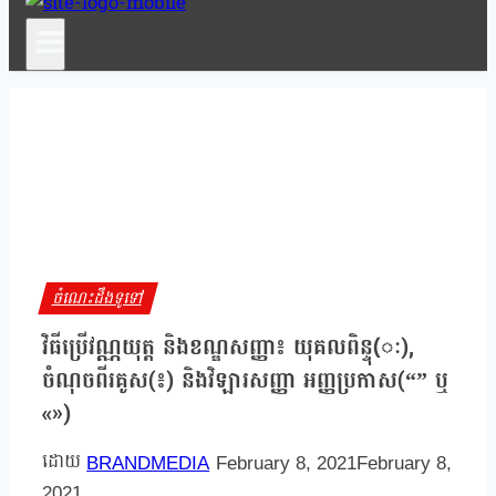
ចំណេះដឹងទូទៅ
វិធីប្រើវណ្ណយុត្ត និងខណ្ឌសញ្ញា៖ យុគលពិន្ទុ(ៈ),
ចំណុចពីរគូស(៖) និងវិឡារសញ្ញា អញ្ញប្រកាស(“” ឬ
«»)
BRANDMEDIA
February 8, 2021
February 8,
2021