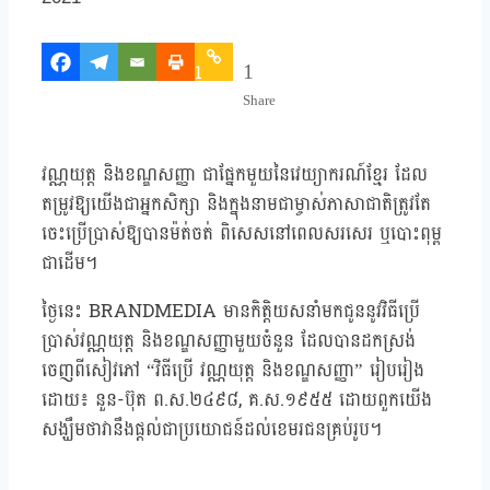
1
1
Share
វណ្ណយុត្ត និងខណ្ឌសញ្ញា ជាផ្នែកមួយនៃវេយ្យាករណ៍ខ្មែរ ដែល
តម្រូវឱ្យយើងជាអ្នកសិក្សា និងក្នុងនាមជាម្ចាស់ភាសាជាតិត្រូវតែ
ចេះប្រើប្រាស់ឱ្យបានម៉ត់ចត់ ពិសេសនៅពេលសរសេរ ឬបោះពុម្ព
ជាដើម។
ថ្ងៃនេះ BRANDMEDIA មានកិត្តិយសនាំមកជូននូវវិធីប្រើ
ប្រាស់វណ្ណយុត្ត និងខណ្ឌសញ្ញាមួយចំនួន ដែលបានដកស្រង់
ចេញពីសៀវភៅ “វិធីប្រើ វណ្ណយុត្ត និងខណ្ឌសញ្ញា” រៀបរៀង
ដោយ៖ នួន-ប៊ុត ព.ស.២៤៩៨, គ.ស.១៩៥៥ ដោយពួកយើង
សង្ឃឹមថាវានឹងផ្តល់ជាប្រយោជន៍ដល់ខេមរជនគ្រប់រូប។