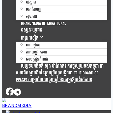
បរិស្ថាន
របកគំហើញ
សុខភាព
Brandmedia international
ទស្សនៈយុវជន
ផ្សេងៗទៀត
ពាណិជ្ជកម្ម
ភាពយន្តឯកសារ
សេចក្តីជូនដំណឹង
សម្តេចបវរធិបតី ហ៊ុន ម៉ាណែត៖ ការចូលរួមរបស់កម្ពុជា ជា
សមាជិកស្ថាបនិកនៃក្រុមប្រឹក្សាសន្តិភាព (The Board Of
Peace) សម្រាប់អាណត្តិ៣ឆ្នាំ មិនតម្រូវឱ្យបង់ថវិកាទេ