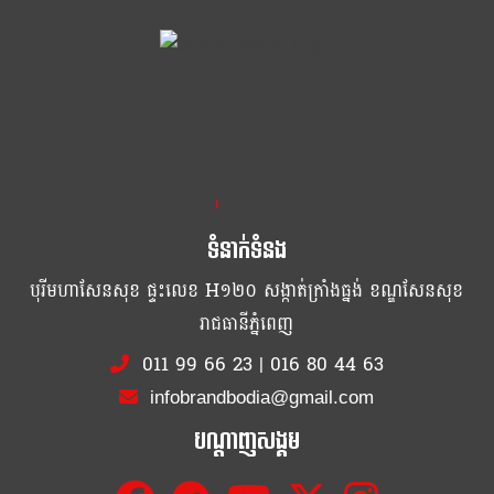
ខ្លឹម ខ្លី រហ័ស
ទំនាក់ទំនង
បុរីមហាសែនសុខ ផ្ទះលេខ H១២០ សង្កាត់ក្រាំងធ្នង់ ខណ្ឌសែនសុខ
រាជធានីភ្នំពេញ
011 99 66 23
|
016 80 44 63
infobrandbodia@gmail.com
បណ្ដាញសង្គម