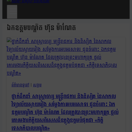
ឯកឧត្តមបណ្ឌិត ហ៊ុន ម៉ាណែត
ព័ត៌មានទូទៅ
|
សង្គម
ថ្នាក់ដឹកនាំ សាស្ត្រាចារ្យ មន្ត្រីរាជការ និងនិស្សិត នៃសាកល
វិទ្យាល័យស្វាយរៀង សម្តែងការអបអរសាទរ ជូនចំពោះ ឯក
ឧត្តមបណ្ឌិត ហ៊ុន ម៉ាណែត ដែលត្រូវបានព្រះមហាក្សត្រ ផ្តល់
គោរមងារកិត្តិយសពិសេសដ៏ឧត្តុង្គឧត្តមបំផុតជា «កិត្តិ
ទេសាភិបាលបណ្ឌិត»