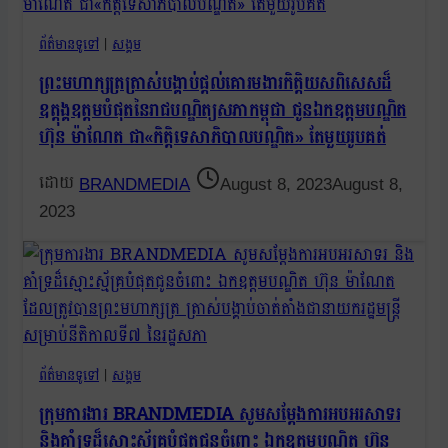
ព័ត៌មានទូទៅ
|
សង្គម
ព្រះមហាក្សត្រត្រាស់បង្គាប់ផ្តល់គោរមងារកិត្តិយសពិសេសដ៏
ឧត្តុង្គឧត្តមបំផុតនៃរាជបណ្ឌិត្យសភាកម្ពុជា ជូនឯកឧត្តមបណ្ឌិត
ហ៊ុន ម៉ាណែត ជា«កិត្តិទេសាភិបាលបណ្ឌិត» តែមួយរូបគត់
BRANDMEDIA
August 8, 2023
August 8,
2023
ព័ត៌មានទូទៅ
|
សង្គម
ក្រុមការងារ BRANDMEDIA សូមសម្តែងការអបអរសាទរ
និងគាំទ្រដ៏ស្មោះស្ម័គ្របំផុតជូនចំពោះ ឯកឧត្តមបណ្ឌិត ហ៊ុន