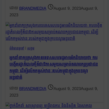
BRANDMEDIA
August 9, 2023
August 9,
2023
ព័ត៌មានទូទៅ
|
សង្គម
អ្នកនាំពាក្យក្រសួងការបរទេសសហរដ្ឋអាមេរិកនិយាយថា ការ
បង្កើតរដ្ឋាភិបាលថ្មីគឺជាឱកាសមួយសម្រាប់គណបក្សប្រជាជន
កម្ពុជា ដើម្បីលើកកម្ពស់ឋានៈរបស់កម្ពុជាក្នុងក្របខណ្ឌ
អន្តរជាតិ
BRANDMEDIA
August 9, 2023
August 9,
2023