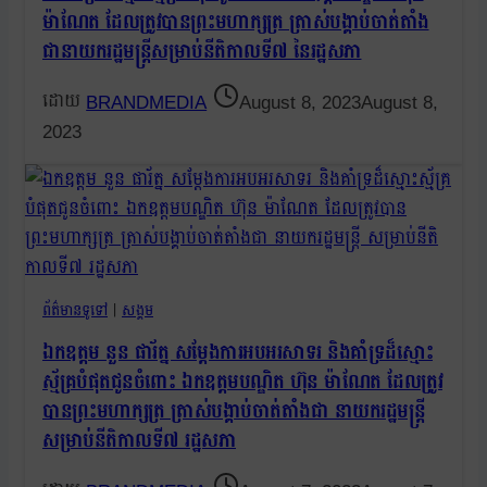
ម៉ាណែត ដែលត្រូវបានព្រះមហាក្សត្រ ត្រាស់បង្គាប់ចាត់តាំង
ជានាយករដ្ឋមន្ត្រីសម្រាប់នីតិកាលទី៧ នៃរដ្ឋសភា
BRANDMEDIA
August 8, 2023
August 8,
2023
ព័ត៌មានទូទៅ
|
សង្គម
ឯកឧត្ដម នួន ផារ័ត្ន សម្តែងការអបអរសាទរ និងគាំទ្រដ៏ស្មោះ
ស្ម័គ្របំផុតជូនចំពោះ ឯកឧត្តមបណ្ឌិត ហ៊ុន ម៉ាណែត ដែលត្រូវ
បានព្រះមហាក្សត្រ ត្រាស់បង្គាប់ចាត់តាំងជា នាយករដ្ឋមន្ត្រី
សម្រាប់នីតិកាលទី៧ រដ្ឋសភា