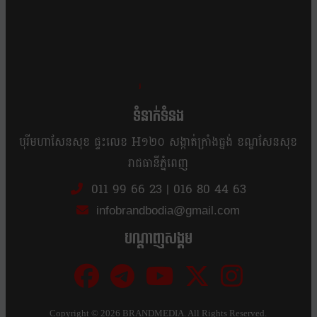
ខ្លឹម ខ្លី រហ័ស
ទំនាក់ទំនង
បុរីមហាសែនសុខ ផ្ទះលេខ H១២០ សង្កាត់ក្រាំងធ្នង់ ខណ្ឌសែនសុខ
រាជធានីភ្នំពេញ
011 99 66 23
|
016 80 44 63
infobrandbodia@gmail.com
បណ្ដាញសង្គម
Copyright ©
2026 BRANDMEDIA. All Rights Reserved.