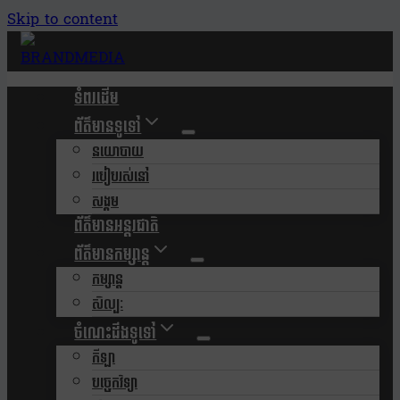
Skip to content
ទំពរដើម
ព័ត៌មានទូទៅ
នយោបាយ
របៀបរស់នៅ
សង្គម
ព័ត៌មានអន្តរជាតិ
ព័ត៌មានកម្សាន្ត
កម្សាន្ត
សិល្បៈ
ចំណេះដឹងទូទៅ
កីឡា
បច្ចេកវិទ្យា