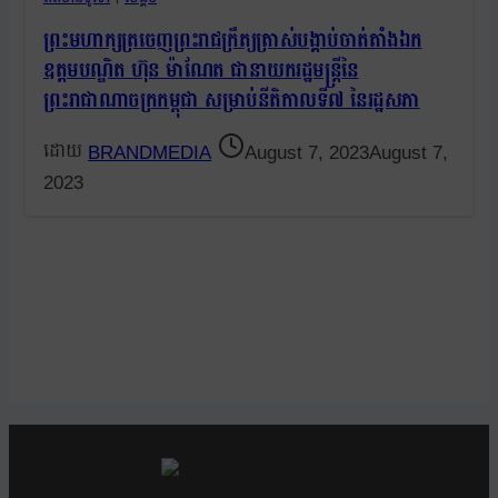
ព្រះមហាក្សត្រចេញព្រះរាជក្រឹត្យត្រាស់បង្គាប់ចាត់តាំងឯក
ឧត្តមបណ្ឌិត ហ៊ុន ម៉ាណែត ជានាយករដ្ឋមន្ត្រីនៃ
ព្រះរាជាណាចក្រកម្ពុជា សម្រាប់នីតិកាលទី៧ នៃរដ្ឋសភា
BRANDMEDIA
August 7, 2023
August 7,
2023