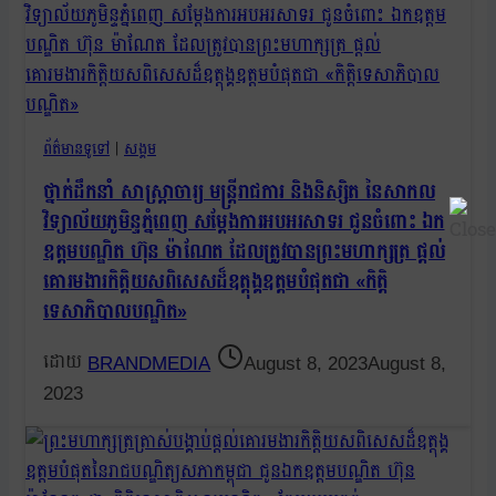
ព័ត៌មានទូទៅ
|
សង្គម
ថ្នាក់ដឹកនាំ សាស្ត្រាចារ្យ មន្ត្រីរាជការ និងនិស្សិត នៃសាកល
វិទ្យាល័យភូមិន្ទភ្នំពេញ សម្តែងការអបអរសាទរ ជូនចំពោះ ឯក
ឧត្តមបណ្ឌិត ហ៊ុន ម៉ាណែត ដែលត្រូវបានព្រះមហាក្សត្រ ផ្តល់
គោរមងារកិត្តិយសពិសេសដ៏ឧត្តុង្គឧត្តមបំផុតជា «កិត្តិ
ទេសាភិបាលបណ្ឌិត»
BRANDMEDIA
August 8, 2023
August 8,
2023