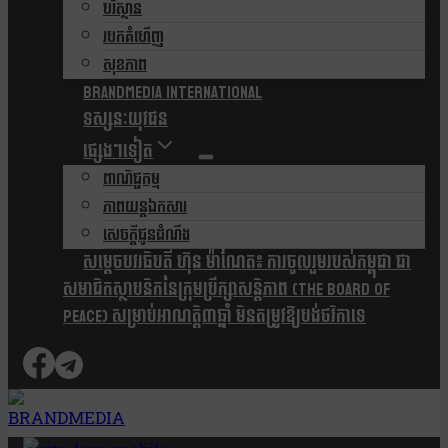
បរិស្ថាន
របកគំហើញ
សុខភាព
Brandmedia international
ទស្សនៈយុវជន
ផ្សេងៗទៀត
ពាណិជ្ជកម្ម
ភាពយន្តឯកសារ
សេចក្តីជូនដំណឹង
សម្តេចបវរធិបតី ហ៊ុន ម៉ាណែត៖ ការចូលរួមរបស់កម្ពុជា ជា
សមាជិកស្ថាបនិកនៃក្រុមប្រឹក្សាសន្តិភាព (The Board Of
Peace) សម្រាប់អាណត្តិ៣ឆ្នាំ មិនតម្រូវឱ្យបង់ថវិកាទេ