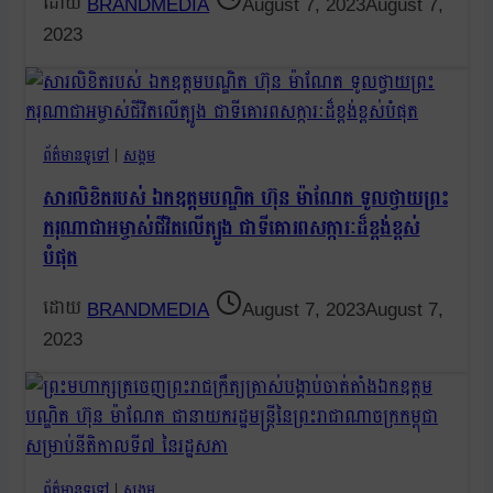
BRANDMEDIA
August 7, 2023
August 7,
2023
ព័ត៌មានទូទៅ
|
សង្គម
សារលិខិតរបស់ ឯកឧត្តមបណ្ឌិត ហ៊ុន ម៉ាណែត ទូលថ្វាយព្រះ
ករុណាជាអម្ចាស់ជីវិតលើត្បូង ជាទីគោរពសក្ការៈដ៏ខ្ពង់ខ្ពស់
បំផុត
BRANDMEDIA
August 7, 2023
August 7,
2023
ព័ត៌មានទូទៅ
|
សង្គម