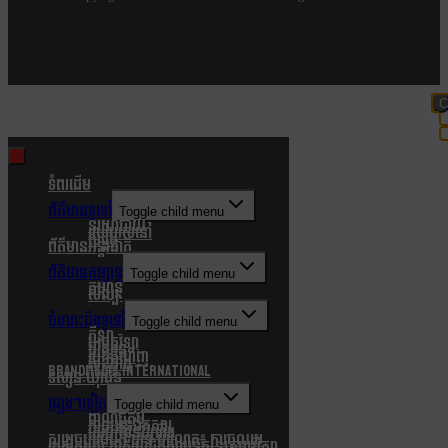
C
t
m
ទំពរដើម
ព័ត៌មានទូទៅ
Toggle child menu
នយោបាយ
របៀបរស់នៅ
សង្គម
ព័ត៌មានអន្តរជាតិ
ព័ត៌មានកម្សាន្ត
Toggle child menu
កម្សាន្ត
សិល្បៈ
ចំណេះដឹងទូទៅ
Toggle child menu
កីឡា
បច្ចេកវិទ្យា
បរិស្ថាន
របកគំហើញ
សុខភាព
Brandmedia international
ទស្សនៈយុវជន
ផ្សេងៗទៀត
Toggle child menu
ពាណិជ្ជកម្ម
ភាពយន្តឯកសារ
សេចក្តីជូនដំណឹង
សម្តេចបវរធិបតី ហ៊ុន ម៉ាណែត៖ ការចូលរួម
របស់កម្ពុជា ជាសមាជិកស្ថាបនិកនៃក្រុមប្រឹក្សា