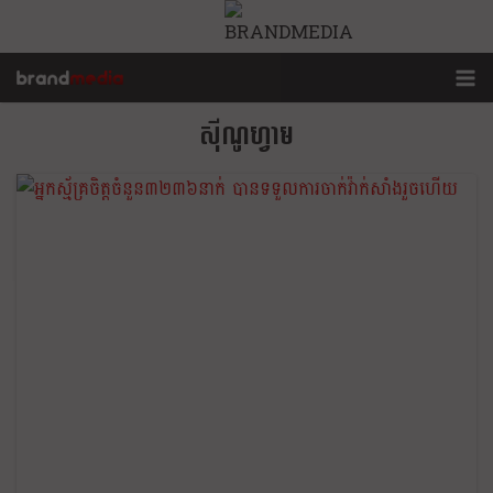
ស៊ីណូហ្វាម