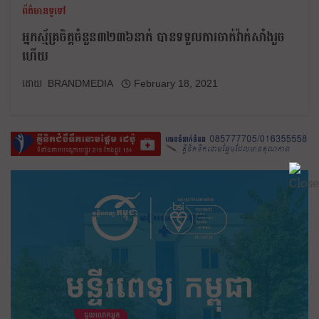
ព័ត៌មានទូទៅ
អ្នកស្ម័គ្រចិត្តចំនួន៣២៣៦នាក់ បានទទួលការចាក់វ៉ាក់សាំងរួច
ហើយ
BRANDMEDIA
February 18, 2021