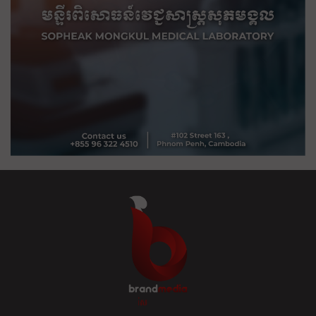
ខ្លឹម ខ្លី រហ័ស