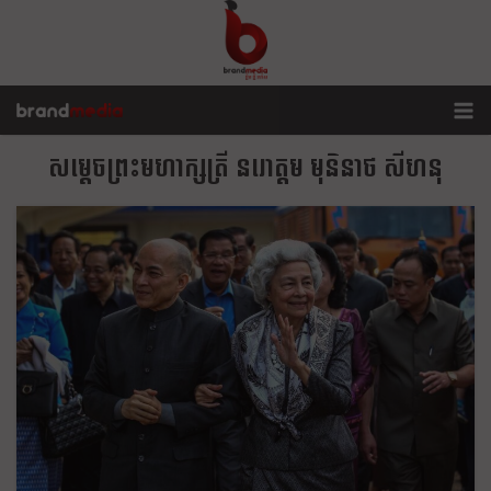
សម្តេចព្រះមហាក្សត្រី នរោត្តម មុនិនាថ សីហនុ