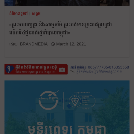
ព័ត៌មានទូទៅ
|
សង្គម
«ព្រះមហាក្សត្រ និងសម្តេចម៉ែ ព្រះរាជទានព្រះរាជទ្រព្យជា
លើកទី៤ជូនរាជរដ្ឋាភិបាលកម្ពុជា»
BRANDMEDIA
March 12, 2021