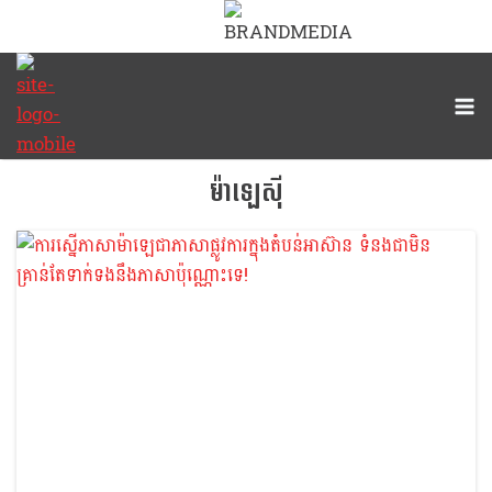
ម៉ាឡេស៊ី