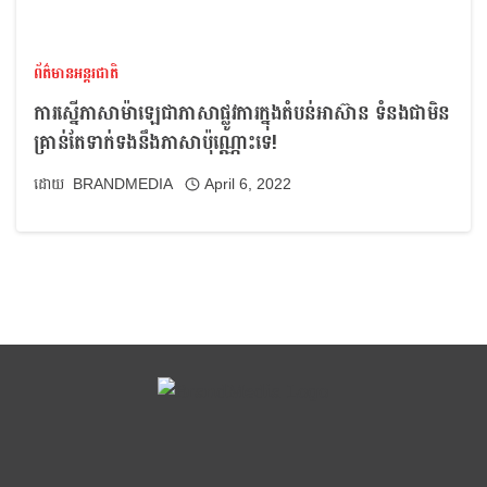
ព័ត៌មានអន្តរជាតិ
ការស្នើភាសាម៉ាឡេជាភាសាផ្លូវការក្នុងតំបន់អាស៊ាន ទំនងជាមិន
គ្រាន់តែទាក់ទងនឹងភាសាប៉ុណ្ណោះទេ!
BRANDMEDIA
April 6, 2022