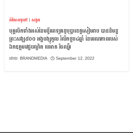
ព័ត៌មានទូទៅ
|
សង្គម
បុគ្គលិកទាំងអស់នៃមន្ទីរពេទ្យគន្ធបុប្ផាខេត្តសៀមរាប បាននិមន្ត
ព្រះសង្ឃ៥០០ អង្គបង្សុកូល រំលឹកខួប៤ឆ្នាំ នៃមរណភាពរបស់
ឯកឧត្តមវេជ្ជបណ្ឌិត បេអាត រិចឈ្នឺរ
BRANDMEDIA
September 12, 2022