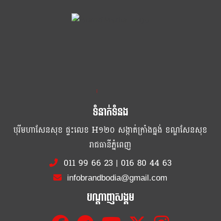
ខ្លឹម ខ្លី រហ័ស
ទំនាក់ទំនង
បុរីមហាសែនសុខ ផ្ទះលេខ H១២០ សង្កាត់ក្រាំងធ្នង់ ខណ្ឌសែនសុខ
រាជធានីភ្នំពេញ
011 99 66 23
|
016 80 44 63
infobrandbodia@gmail.com
បណ្ដាញសង្គម