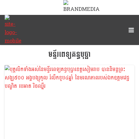
មន្ទីរពេទ្យគន្ធបុប្ផា