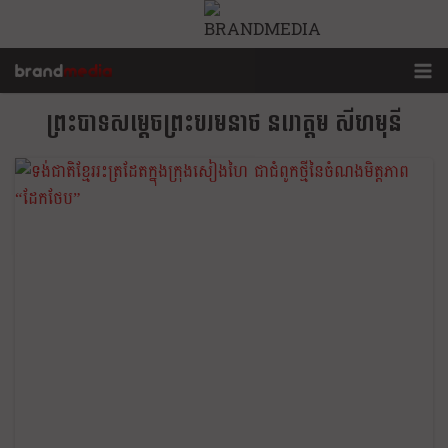
ព្រះបាទសម្តេចព្រះបរមនាថ នរោត្តម សីហមុនី