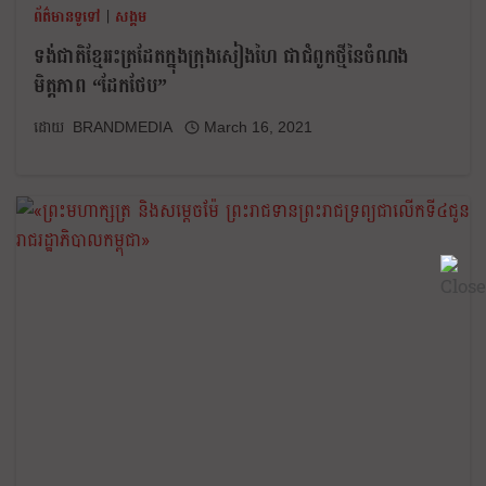
ព័ត៌មានទូទៅ
|
សង្គម
ទង់ជាតិខ្មែររះត្រដែតក្នុងក្រុងសៀងហៃ ជាជំពូកថ្មីនៃចំណង
មិត្តភាព “ដែកថែប”
BRANDMEDIA
March 16, 2021