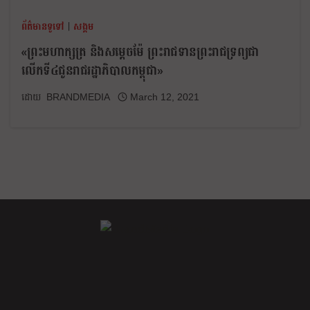
ព័ត៌មានទូទៅ
|
សង្គម
«ព្រះមហាក្សត្រ និងសម្តេចម៉ែ ព្រះរាជទានព្រះរាជទ្រព្យជា
លើកទី៤ជូនរាជរដ្ឋាភិបាលកម្ពុជា»
BRANDMEDIA
March 12, 2021