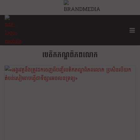
បេតិកភណ្ឌពិភពលោក