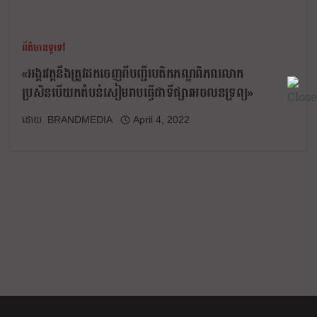
ព័ត៌មានទូទៅ
​«អង្គរវត្តនឹងត្រូវដកចេញពីបញ្ជីបេតិកភណ្ឌពិភពលោក
ប្រសិនបើយកតំបន់សៀមរាបធ្វើជាទីផ្សារអចលនទ្រព្យ»
BRANDMEDIA
April 4, 2022