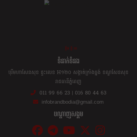
ខ្លឹម ខ្លី រហ័ស
ទំនាក់ទំនង
បុរីមហាសែនសុខ ផ្ទះលេខ H១២០ សង្កាត់ក្រាំងធ្នង់ ខណ្ឌសែនសុខ
រាជធានីភ្នំពេញ
011 99 66 23
|
016 80 44 63
infobrandbodia@gmail.com
បណ្ដាញសង្គម