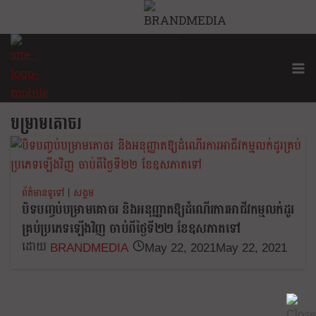
Skip
to
content
បម្រាមគោចរ
ព័ត៌មានទូទៅ
|
សង្គម
បិទបញ្ចប់បម្រាមគោចរ និងអនុញ្ញាតឱ្យដំណើរការអាជីវកម្មលក់ដូរ
គ្រប់ប្រភេទឡើងវិញ ចាប់ពីថ្ងៃទី២២ ខែឧសភាតទៅ
BRANDMEDIA
May 22, 2021
May 22, 2021