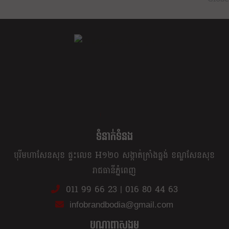
ខ្លឹម ខ្លី រហ័ស
ទំនាក់ទំនង
បុរីមហាសែនសុខ ផ្ទះលេខ H១២០ សង្កាត់ក្រាំងធ្នង់ ខណ្ឌសែនសុខ
រាជធានីភ្នំពេញ
011 99 66 23
|
016 80 44 63
infobrandbodia@gmail.com
បណ្ដាញសង្គម