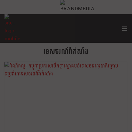
ទេសចរណ៍វ៉ាក់សាំង