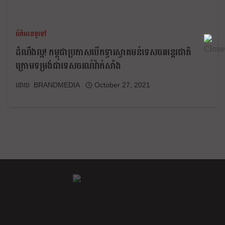
ព័ត៌មានទូទៅ
ដំណឹងល្អ! កម្ពុជាប្រកាសបើកទ្វារស្វាគមន៍ទេសចរអន្តរជាតិ
ក្រោមទម្រង់ជាទេសចរណ៍វ៉ាក់សាំង
BRANDMEDIA
October 27, 2021