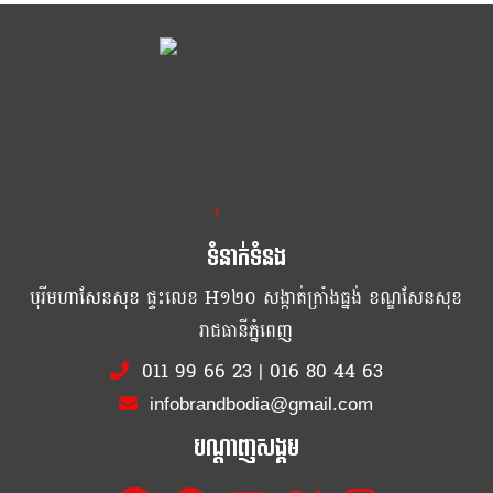
ខ្លឹម ខ្លី រហ័ស
ទំនាក់ទំនង
បុរីមហាសែនសុខ ផ្ទះលេខ H១២០ សង្កាត់ក្រាំងធ្នង់ ខណ្ឌសែនសុខ
រាជធានីភ្នំពេញ
011 99 66 23
|
016 80 44 63
infobrandbodia@gmail.com
បណ្ដាញសង្គម