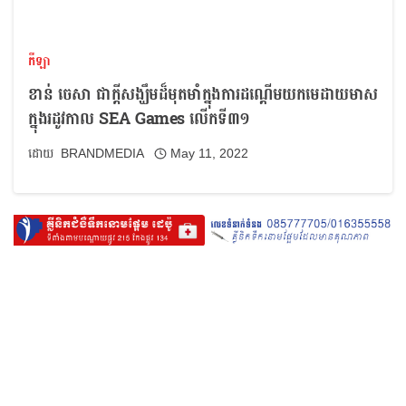
កីឡា
ខាន់ ចេសា ជាក្តីសង្ឃឹមដ៏មុតមាំក្នុងការដណ្តើមយកមេដាយមាស
ក្នុងរដូវកាល SEA Games លើកទី៣១
BRANDMEDIA
May 11, 2022