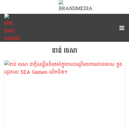
ខាន់ ចេសា