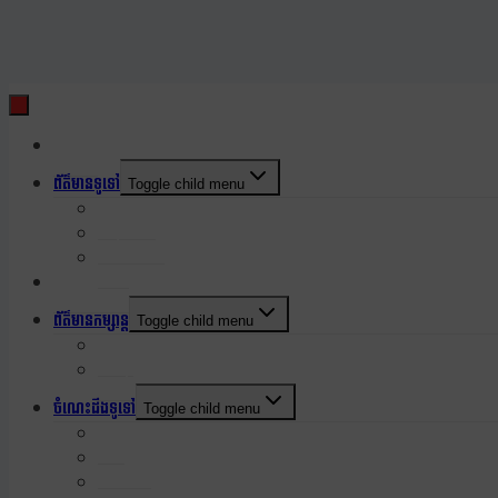
ទំពរដើម
ព័ត៌មានទូទៅ
Toggle child menu
នយោបាយ
របៀបរស់នៅ
សង្គម
ព័ត៌មានអន្តរជាតិ
ព័ត៌មានកម្សាន្ត
Toggle child menu
កម្សាន្ត
សិល្បៈ
ចំណេះដឹងទូទៅ
Toggle child menu
កីឡា
បច្ចេកវិទ្យា
បរិស្ថាន