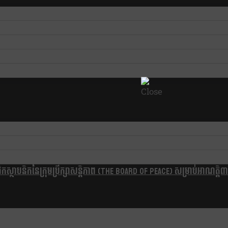
្ថាបនិកនៃក្រុមប្រឹក្សាសន្តិភាព (The Board Of Peace) សម្រាប់អាណត្តិ៣ឆ្នា