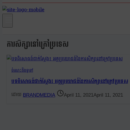
ការសិក្សានៅក្រៅប្រទេស
ចំណេះដឹងទូទៅ
បទពិសោធន៍ជាក់ស្តែង៖ អត្ថប្រយោជន៍នៃការសិក្សានៅក្រៅប្រទេស
BRANDMEDIA
April 11, 2021
April 11, 2021