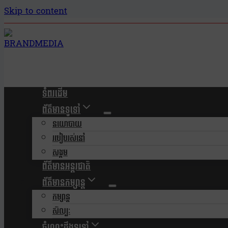
Skip to content
ទំពរដើម
ព័ត៌មានទូទៅ
នយោបាយ
របៀបរស់នៅ
សង្គម
ព័ត៌មានអន្តរជាតិ
ព័ត៌មានកម្សាន្ត
កម្សាន្ត
សិល្បៈ
ចំណេះដឹងទូទៅ