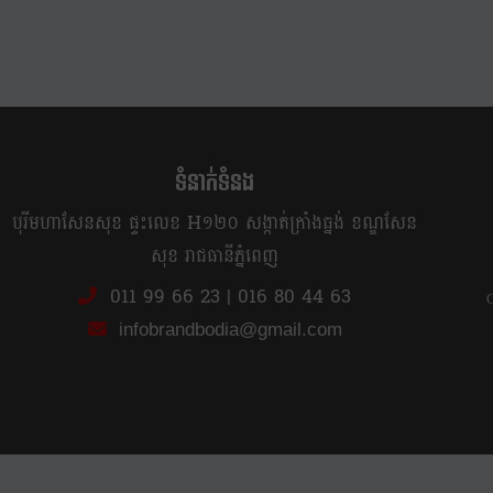
ទំនាក់ទំនង
បុរីមហាសែនសុខ ផ្ទះលេខ H១២០ សង្កាត់ក្រាំងធ្នង់ ខណ្ឌសែន
សុខ រាជធានីភ្នំពេញ
011 99 66 23
|
016 80 44 63
infobrandbodia@gmail.com