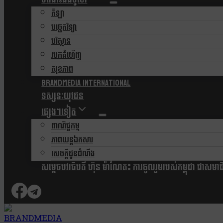
កីឡា
បច្ចេកវិទ្យា
បរិស្ថាន
របកគំហើញ
សុខភាព
Brandmedia international
ទស្សនៈយុវជន
ផ្សេងៗទៀត
ពាណិជ្ជកម្ម
ភាពយន្តឯកសារ
សេចក្តីជូនដំណឹង
សម្តេចបវរធិបតី ហ៊ុន ម៉ាណែត៖ ការចូលរួមរបស់កម្ពុជា ជាសមាជិកស