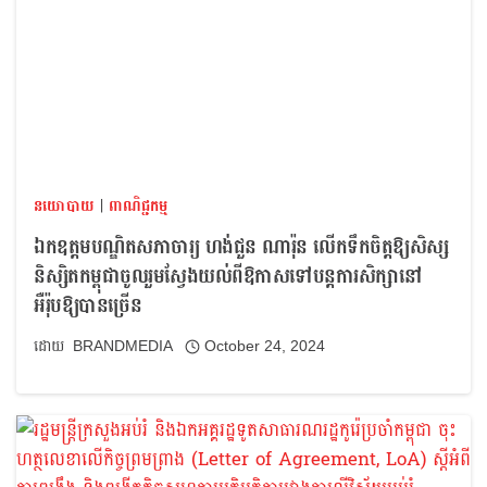
នយោបាយ
|
ពាណិជ្ជកម្ម
ឯកឧត្តមបណ្ឌិតសភាចារ្យ ហង់ជួន ណារ៉ុន លើកទឹកចិត្តឱ្យសិស្ស
និស្សិតកម្ពុជាចូលរួមស្វែងយល់ពីឱកាសទៅបន្តការសិក្សានៅ
អឺរ៉ុបឱ្យបានច្រើន
BRANDMEDIA
October 24, 2024