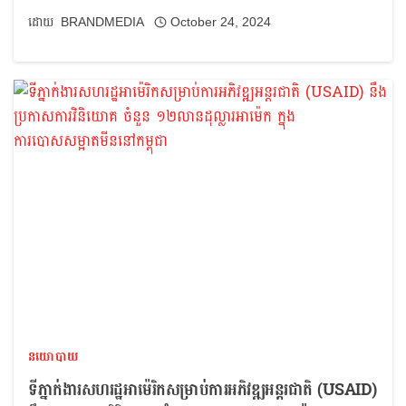
BRANDMEDIA
October 24, 2024
នយោបាយ
ទីភ្នាក់ងារសហរដ្ឋអាម៉េរិកសម្រាប់ការអភិវឌ្ឍអន្តរជាតិ (USAID)