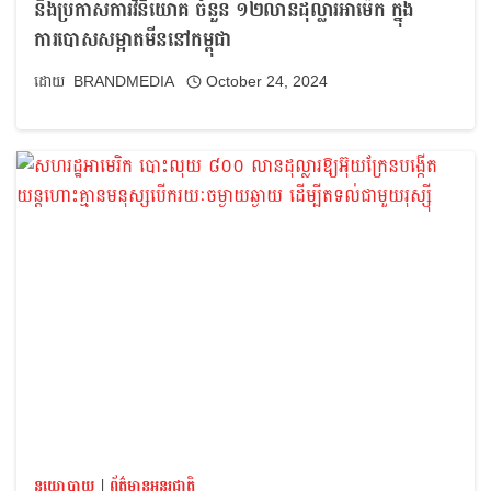
នឹងប្រកាសការវិនិយោគ ចំនួន ១២លានដុល្លារអាម៉េក ក្នុង
ការបោសសម្អាតមីននៅកម្ពុជា
BRANDMEDIA
October 24, 2024
នយោបាយ
|
ព័ត៌មានអន្តរជាតិ