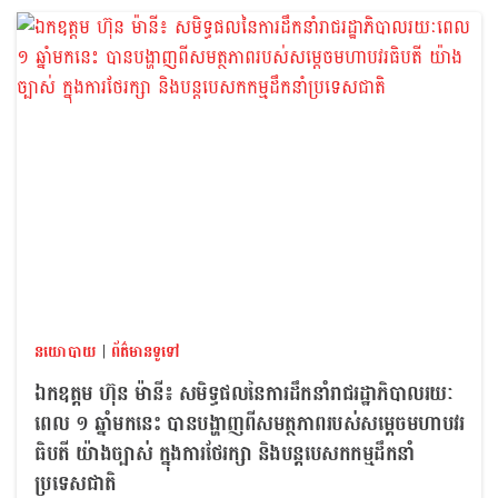
នយោបាយ
|
ព័ត៌មានទូទៅ
ឯកឧត្តម ហ៊ុន ម៉ានី៖ សមិទ្ធផលនៃការដឹកនាំរាជរដ្ឋាភិបាលរយៈ
ពេល ១ ឆ្នាំមកនេះ បានបង្ហាញពីសមត្ថភាពរបស់សម្តេចមហាបវរ
ធិបតី យ៉ាងច្បាស់ ក្នុងការថែរក្សា និងបន្តបេសកកម្មដឹកនាំ
ប្រទេសជាតិ