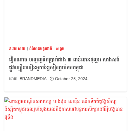
នយោបាយ
|
ព័ត៌មានអន្តរជាតិ
|
សង្គម
វៀតណាម បញ្ចេញទឹកប្រាក់ជាង ៣ ពាន់លានដុល្លារ សាងសង់
ផ្លូវល្បឿនលឿនមួយខ្សែទៀតភ្ជាប់មកកម្ពុជា
BRANDMEDIA
October 25, 2024