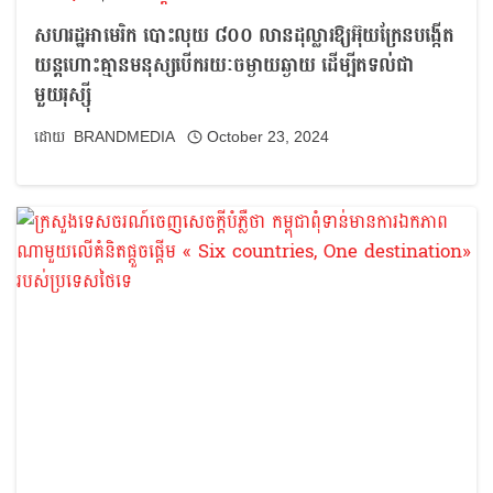
សហរដ្ឋ​អាមេរិក​ បោះលុយ ៨០០ លានដុល្លារឱ្យ​អ៊ុយក្រែន​បង្កើត​
យន្តហោះ​គ្មាន​មនុស្ស​បើក​រយៈ​ចម្ងាយ​ឆ្ងាយ​ ដើម្បីតទល់ជា
មួយរុស្ស៊ី
BRANDMEDIA
October 23, 2024