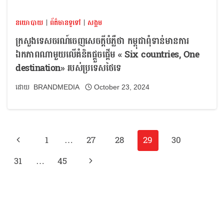
នយោបាយ
|
ព័ត៌មានទូទៅ
|
សង្គម
ក្រសួងទេសចរណ៍ចេញសេចក្តីបំភ្លឺថា កម្ពុជាពុំទាន់មានការ
ឯកភាពណាមួយលើគំនិតផ្តួចផ្តើម « Six countries, One
destination» របស់ប្រទេសថៃទេ
BRANDMEDIA
October 23, 2024
1
…
27
28
29
30
31
…
45