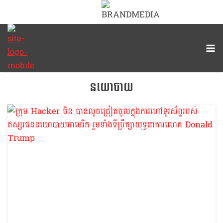
នយោបាយ