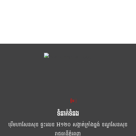
ខ្លឹម ខ្លី រហ័ស
ទំនាក់ទំនង
បុរីមហាសែនសុខ ផ្ទះលេខ H១២០ សង្កាត់ក្រាំងធ្នង់ ខណ្ឌសែនសុខ
រាជធានីភ្នំពេញ