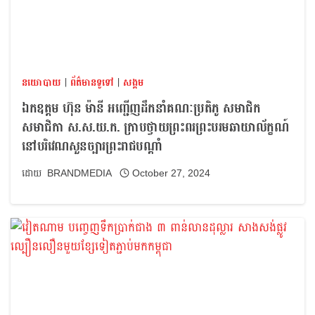
នយោបាយ
|
ព័ត៌មានទូទៅ
|
សង្គម
ឯកឧត្តម ហ៊ុន ម៉ានី អញ្ជើញដឹកនាំគណៈប្រតិភូ សមាជិក
សមាជិកា ស.ស.យ.ក. ក្រាបថ្វាយព្រះពរព្រះបរមឆាយាល័ក្ខណ៍
នៅបរិវេណសួនច្បារព្រះរាជបណ្ដាំ
BRANDMEDIA
October 27, 2024