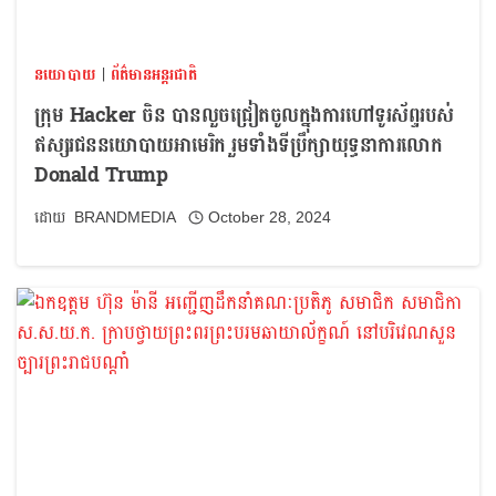
នយោបាយ
|
ព័ត៌មានអន្តរជាតិ
ក្រុម Hacker ចិន បានលួចជ្រៀតចូលក្នុងការហៅទូរស័ព្ទរបស់
ឥស្សរជននយោបាយអាមេរិក រួមទាំងទីប្រឹក្សាយុទ្ធនាការលោក
Donald Trump
BRANDMEDIA
October 28, 2024