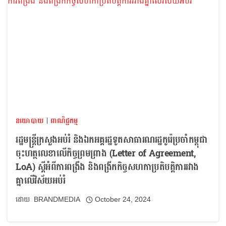
នយោបាយ
|
ពាណិជ្ជកម្ម
រដ្ឋមន្ត្រីក្រសួងអប់រំ និងឯកអគ្គរដ្ឋទូតសាធារណរដ្ឋកូរ៉េប្រចាំកម្ពុជា
ចុះហត្ថលេខាលើកិច្ចព្រមព្រាង (Letter of Agreement,
LoA) ស្តីអំពីការពង្រឹង និងពង្រីកកិច្ចសហកាប្រតិបត្តិការរវាង
គ្នាលើវិស័យអប់រំ
BRANDMEDIA
October 24, 2024