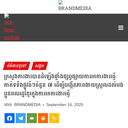
ព័ត៌មានទូទៅ
សង្គម
|
ក្រសួងការងារបានដំឡើងផ្ទាំងផ្សព្វផ្សាយការរកការងារធ្វើ
កាត់ទទឹងផ្លូវធំៗចំនួន ៧ ដើម្បីបង្កើនភាពងាយស្រួលដល់បង
ប្អូនពលរដ្ឋខ្មែរក្នុងការរកការងារធ្វើ
BRANDMEDIA
September 16, 2025