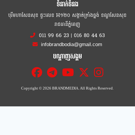
ទំនាក់ទំនង
បុរីមហាសែនសុខ ផ្ទះលេខ H១២០ សង្កាត់ក្រាំងធ្នង់ ខណ្ឌសែនសុខ
រាជធានីភ្នំពេញ
011 99 66 23
|
016 80 44 63
infobrandbodia@gmail.com
បណ្ដាញសង្គម
Copyright ©
2026 BRANDMEDIA. All Rights Reserved.
Cl
th
mo