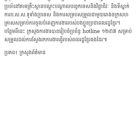
ប្រចាំនៅតាមគ្រឹះស្ថានបណ្តុះបណ្តាលបច្ចេកទេសនិងវិជ្ជាជីវៈ និងទីស្នាក់
ការប.ស.ស.ទូទាំងប្រទេស និងការសម្របសម្រួលជាមួយរោងចក្រសហ
គ្រាសសម្រាប់ការចូលបំពេញការងាររបស់បងប្អូនប្រជាពលរដ្ឋខ្មែរ។
បន្ថែមពីនេះ ក្រសួងការងារបានរៀបចំប្រព័ន្ធ hotline ១២៩៧ សម្រាប់
សម្រួលដល់ការស្វែងរកការងារធ្វើរបស់ពលរដ្ឋខ្មែរផងដែរ៕
ប្រភព៖ ក្រសួងព័ត៌មាន