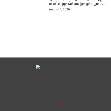
ការនាំចេញកសិផលអង្ករកម្ពុជា ចូលទី
ផ្សារហ្វីលីពីន
August 4, 2026
ខ្លឹម ខ្លី រហ័ស