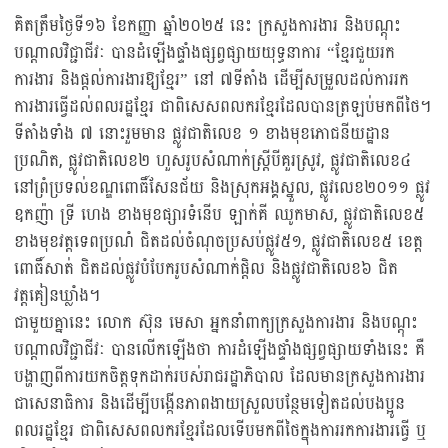
គិតត្រឹមថ្ងៃទី១៦ ខែកញ្ញា ឆ្នាំ២០២៥ នេះ ក្រសួងការងារ និងបណ្តុះ
បណ្តាលវិជ្ជាជីវៈ បានដំឡើងផ្ទាំងផ្សព្វផ្សាយយុទ្ធនាការ “ខ្មែរជួយរក
ការងារ និងផ្តល់ការងារឱ្យខ្មែរ” នៅ ៧ទីតាំង ដើម្បីសម្រួលដល់ការរក
ការងារធ្វើដល់ពលរដ្ឋខ្មែរ ជាពិសេសពលករខ្មែរដែលបានត្រឡប់មកពីថៃ។
ទីតាំងទាំង ៧ នោះរួមមាន ផ្លូវជាតិលេខ ១ ខាងមុខភោជនីយដ្ឋាន
ប្រណិត, ផ្លូវជាតិលេខ២ ហួសរូបសំណាក់ស្ត្រីបីគួរស្រូវ, ផ្លូវជាតិលេខ៤
នៅព្រំប្រទល់ខណ្ឌពោធិ៍សែនជ័យ និងស្រុកអង្គស្នួល, ផ្លូវលេខ២០១១ ផ្លូវ
ឧកញ៉ា ទ្រី ហេង ខាងមុខផ្សារទំនើប ឡាក់គី ឈូកមាស, ផ្លូវជាតិលេខ៥
ខាងមុខវត្តទេពប្រណំ ជិតដល់ចំណុចប្រសប់ផ្លូវ៥១, ផ្លូវជាតិលេខ៥ ខេត្ត
ពោធិ៍សាត់ ជិតដល់ផ្លូវបំបែករូបសំណាក់ផ្តិល និងផ្លូវជាតិលេខ៦ ជិត
វត្តគៀនឃ្លាំង។
ជាមួយគ្នានេះ លោក ស៊ុន មេសា អ្នកនាំពាក្យក្រសួងការងារ និងបណ្តុះ
បណ្តាលវិជ្ជាជីវៈ បានលើកឡើងថា ការដំឡើងផ្ទាំងផ្សព្វផ្សាយទាំងនេះ គឺ
បង្ហាញពីការយកចិត្តទុកដាក់របស់រាជរដ្ឋាភិបាល ដែលមានក្រសួងការងារ
ជាសេនាធិការ និងដើម្បីបង្កើនភាពងាយស្រួលបន្ថែមទៀតដល់បងប្អូន
ពលរដ្ឋខ្មែរ ជាពិសេសពលករខ្មែរដែលទើបមកពីថៃក្នុងការរកការងារធ្វើ ឬ