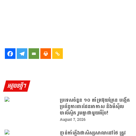
អត្ថបទថ្មីៗ
ប្រទេសចំនួន ១០ គាំទ្រអ៊ុយក្រែន បង្កើត
ប្រព័ន្ធការពារដែនអាកាស និងមីស៊ីល
បាលីស្ទិក រួមគ្នាជាមួយអឺរ៉ុប!
August 7, 2026
ខ្មាន់កាំភ្លើងជាសិស្សសាលានៅថៃ ត្រូវ