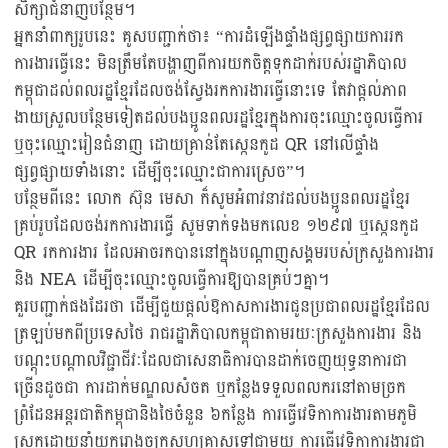
សិក្សាជំនាញបន្ថែម។
អ្នកនាំពាក្យរូបនេះ គូសបញ្ជាក់ថា៖ “ការដំឡើងផ្ទាំងផ្សព្វផ្សាយការរក
ការងារធ្វើនេះ មិនត្រឹមតែបង្ហាញពីការយកចិត្តទុកដាក់របស់រដ្ឋាភិបាល
កម្ពុជាដល់ពលរដ្ឋខ្មែរដែលចង់ស្វែងរកការងារធ្វើនោះទេ តែវាផ្តល់ភាព
ងាយស្រួលបន្ថែមទៀតដល់បងប្អូនពលរដ្ឋខ្មែរក្នុងការចុះឈ្មោះចូលធ្វើការ
ឬចុះឈ្មោះរៀនជំនាញ ដោយគ្រាន់តែស្កេនកូដ QR នៅលើផ្ទាំង
ផ្សព្វផ្សាយទាំងនោះ ដើម្បីចុះឈ្មោះជាការស្រេច”។
បន្ថែមពីនេះ លោក ស៊ុន មេសា ក៏សូមអំពាវនាវដល់បងប្អូនពលរដ្ឋខ្មែរ
គ្រប់រូបដែលចង់រកការងារធ្វើ សូមទាក់ទងមកលេខ ១២៩៧ ឬស្កេនកូដ
QR រកការងារ ដែលអាចរកបាននៅក្នុងបណ្តាញសង្គមរបស់ក្រសួងការងារ
និង NEA ដើម្បីចុះឈ្មោះចូលធ្វើការឱ្យបានគ្រប់ៗគ្នា។
គួរបញ្ជាក់ផងដែរថា ដើម្បីជួយផ្តល់ឱកាសការងារជូនប្រជាពលរដ្ឋខ្មែរដែល
ត្រឡប់មកពីប្រទេសថៃ រាជរដ្ឋាភិបាលកម្ពុជាតាមរយៈក្រសួងការងារ និង
បណ្តុះបណ្តាលវិជ្ជាជីវៈដែលជាសេនាធិការបានដាក់ចេញយុទ្ធនាការជា
ច្រើនដូចជា ការដាក់មណ្ឌលសំចត ឬកន្លែងទទួលពលករនៅតាមច្រក
ព្រំដែនអន្តរជាតិកម្ពុជានិងថៃចំនួន ៦កន្លែង ការធ្វើវេទិកាការងារតាមភូមិ
ស្រុកដោយនាំយករោងចក្រសហគ្រាសទៅជាមួយ ការធ្វើវេទិកាការងារជា