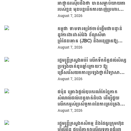
អាជ្ញាធរស៊ើបដឹងថា បានសម្លាប់យាយតា
របស់ខ្លួន មុនបន្តបើកការបាញ់ប្រហារនៅ
សាលារៀន
August 7, 2026
កម្ពុជា ទាមទារឲ្យថៃចាប់ផ្តើមជាបន្ទាន់
នូវការងារវាស់វែង ខ័ណ្ឌសីមា
ព្រំដែនគោគ (JBC) និងអនុញ្ញាតឱ្យ
ពលរដ្ឋភៀសសឹកវិលទៅលំនៅឋានវិញ
August 7, 2026
ដោយគ្មានការរារាំង
រដ្ឋមន្រ្តីក្រសួងអប់រំ លើកទឹកចិត្តដល់សិស្ស
ប្រឡងបាក់ឌុបឆ្នាំក្រោយៗ ឱ្យ
ជ្រើសរើសយកការប្រឡងថ្នាក់វិទ្យាសាស្ត្រ
ដើម្បីឆ្លើយតបទៅនឹងតម្រូវការធនធាន
August 7, 2026
មនុស្សក្នុងយុគសម័យបច្ចេកវិទ្យា
ជប៉ុន គ្រោងផ្តល់ឧបករណ៍កែច្នៃកាក
សំណល់ដល់ខេត្តបាត់ដំបង ដើម្បីជួយ
លើកកម្ពស់ប្រសិទ្ធភាពនៃការគ្រប់គ្រង
សំណល់
August 7, 2026
រដ្ឋមន្រ្តីក្រសួងកសិកម្ម និងដៃគូរក្រុមហ៊ុន
ហ្វីលីពីន ជួបពិភាក្សាលើលទ្ធភាពជំរុញ