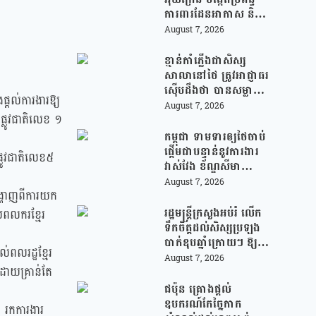
ការពារដែនអាកាស និងមី
ស៊ីលបាលីស្ទិក រួមគ្នាជា
August 7, 2026
មួយអឺរ៉ុប!
ខ្មាន់កាំភ្លើងជាសិស្ស
សាលានៅថៃ ត្រូវអាជ្ញាធរ
ស៊ើបដឹងថា បានសម្លាប់
ផ្តល់ការងារឱ្យ
យាយតារបស់ខ្លួន មុន
August 7, 2026
ផ្លូវជាតិលេខ ១
បន្តបើកការបាញ់ប្រហារ
នៅសាលារៀន
កម្ពុជា ទាមទារឲ្យថៃចាប់
ផ្តើមជាបន្ទាន់នូវការងារ
្លូវជាតិលេខ៥
វាស់វែង ខ័ណ្ឌសីមា
ព្រំដែនគោគ (JBC) និង
August 7, 2026
បង្ហាញពីការយក
អនុញ្ញាតឱ្យពលរដ្ឋភៀ
សសឹកវិលទៅលំនៅឋាន
រដ្ឋមន្រ្តីក្រសួងអប់រំ លើក
សពលករខ្មែរ
វិញ ដោយគ្មានការរារាំង
ទឹកចិត្តដល់សិស្សប្រឡង
បាក់ឌុបឆ្នាំក្រោយៗ ឱ្យ
ល់ពលរដ្ឋខ្មែរ
ជ្រើសរើសយកការប្រឡង
August 7, 2026
 ដោយគ្រាន់តែ
ថ្នាក់វិទ្យាសាស្ត្រ ដើម្បី
ឆ្លើយតបទៅនឹងតម្រូវការ
ជប៉ុន គ្រោងផ្តល់
ធនធានមនុស្សក្នុងយុគ
ឧបករណ៍កែច្នៃកាក
 រកការងារ