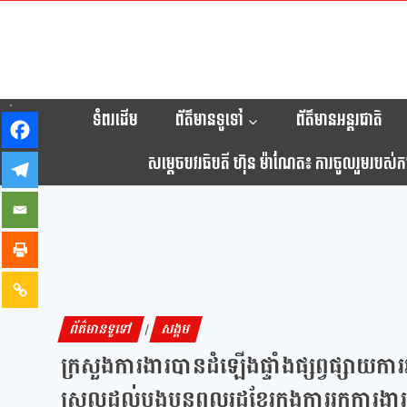
ទំពរដើម
ព័ត៌មានទូទៅ
ព័ត៌មានអន្តរជាតិ
សម្តេចបវរធិបតី ហ៊ុន ម៉ាណែត៖ ការចូលរួមរបស់កម្ព
ព័ត៌មានទូទៅ
សង្គម
|
ក្រសួងការងារបានដំឡើងផ្ទាំងផ្សព្វផ្សាយការ
ស្រួលដល់បងប្អូនពលរដ្ឋខ្មែរក្នុងការរកការងារធ