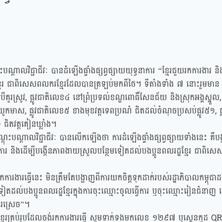
ណ្តាលវិជ្ជាជីវៈ បានដំឡើងផ្ទាំងផ្សព្វផ្សាយយុទ្ធនាការ “ខ្មែរជួយរកការងារ និង
ឋខ្មែរ ជាពិសេសពលករខ្មែរដែលបានត្រឡប់មកពីថៃ។ ទីតាំងទាំង ៧ នោះរួមមាន 
គួរស្រូវ, ផ្លូវជាតិលេខ៤ នៅព្រំប្រទល់ខណ្ឌពោធិ៍សែនជ័យ និងស្រុកអង្គស្នួល,
ឈូកមាស, ផ្លូវជាតិលេខ៥ ខាងមុខវត្តទេពប្រណំ ជិតដល់ចំណុចប្រសប់ផ្លូវ៥១, ផ
៦ ជិតវត្តគៀនឃ្លាំង។
្តុះបណ្តាលវិជ្ជាជីវៈ បានលើកឡើងថា ការដំឡើងផ្ទាំងផ្សព្វផ្សាយទាំងនេះ គឺ
ការ និងដើម្បីបង្កើនភាពងាយស្រួលបន្ថែមទៀតដល់បងប្អូនពលរដ្ឋខ្មែរ ជាពិសេ
រកការងារធ្វើនេះ មិនត្រឹមតែបង្ហាញពីការយកចិត្តទុកដាក់របស់រដ្ឋាភិបាលកម្ពុជាដ
ៀតដល់បងប្អូនពលរដ្ឋខ្មែរក្នុងការចុះឈ្មោះចូលធ្វើការ ឬចុះឈ្មោះរៀនជំនាញ
ការស្រេច”។
ឋខ្មែរគ្រប់រូបដែលចង់រកការងារធ្វើ សូមទាក់ទងមកលេខ ១២៩៧ ឬស្កេនកូដ QR