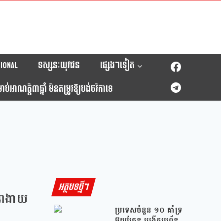
ional
ទស្សនៈយុវជន
ផ្សេងៗទៀត
់អាណត្តិ៣ឆ្នាំ មិនតម្រូវឱ្យបង់ថវិកាទេ
អត្ថបទថ្មីៗ
ភាពងាយ
ប្រទេសចំនួន ១០ គាំទ្រ
អ៊ុយក្រែន បង្កើតប្រព័ន្ធ