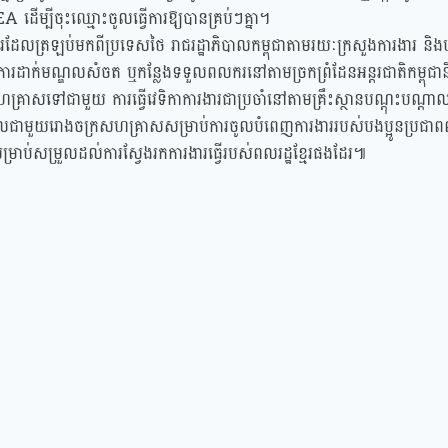
ើម្បីចុះឈ្មោះចូលធ្វើការឱ្យបានគ្រប់ៗគ្នា។
្មែរដែលត្រឡប់មកពីប្រទេសថៃ រាជរដ្ឋាភិបាលកម្ពុជាតាមរយៈក្រសួងការងារ និ
 ការដាក់មណ្ឌលសំចត ឬកន្លែងទទួលពលករនៅតាមច្រកព្រំដែនអន្តរជាតិកម្ពុជាន
គ្រាសទៅជាមួយ ការធ្វើវេទិកាការងារជាប្រចាំនៅតាមគ្រឹះស្ថានបណ្តុះបណ្តា
ម្រួលជាមួយរោងចក្រសហគ្រាសសម្រាប់ការចូលបំពេញការងាររបស់បងប្អូនប្រជាពលរ
្រាប់សម្រួលដល់ការស្វែងរកការងារធ្វើរបស់ពលរដ្ឋខ្មែរផងដែរ៕