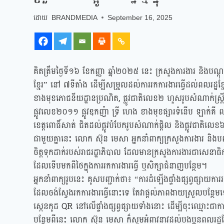
BRANDMEDIA
September 16, 2025
គិតត្រឹមថ្ងៃទី១៦ ខែកញ្ញា ឆ្នាំ២០២៥ នេះ ក្រសួងការងារ និងបណ្តុះប
ខ្មែរ” នៅ ៧ទីតាំង ដើម្បីសម្រួលដល់ការរកការងារធ្វើដល់ពលរដ្
ខាងមុខភោជនីយដ្ឋានប្រណិត, ផ្លូវជាតិលេខ២ ហួសរូបសំណាក់ស្ត្រីបី
ផ្លូវលេខ២០១១ ផ្លូវឧកញ៉ា ទ្រី ហេង ខាងមុខផ្សារទំនើប ឡាក់គី 
ខេត្តពោធិ៍សាត់ ជិតដល់ផ្លូវបំបែករូបសំណាក់ផ្តិល និងផ្លូវជាតិលេខ
ជាមួយគ្នានេះ លោក ស៊ុន មេសា អ្នកនាំពាក្យក្រសួងការងារ និងបណ
ចិត្តទុកដាក់របស់រាជរដ្ឋាភិបាល ដែលមានក្រសួងការងារជាសេនាធិ
ដែលទើបមកពីថៃក្នុងការរកការងារធ្វើ ឬសិក្សាជំនាញបន្ថែម។
អ្នកនាំពាក្យរូបនេះ គូសបញ្ជាក់ថា៖ “ការដំឡើងផ្ទាំងផ្សព្វផ្សាយការ
ដែលចង់ស្វែងរកការងារធ្វើនោះទេ តែវាផ្តល់ភាពងាយស្រួលបន្ថែមទ
ស្កេនកូដ QR នៅលើផ្ទាំងផ្សព្វផ្សាយទាំងនោះ ដើម្បីចុះឈ្មោះជា
បន្ថែមពីនេះ លោក ស៊ុន មេសា ក៏សូមអំពាវនាវដល់បងប្អូនពលរដ្