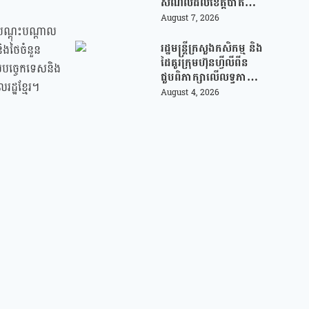
សម័យបច្ចេកវិទ្យា
សំណល់ដល់ខេត្តបាត់
ដំបង ដើម្បីជួយលើក
August 7, 2026
ងបណ្តុះបណ្តាល
កម្ពស់ប្រសិទ្ធភាពនៃការ
គ្រប់គ្រងសំណល់
រដ្ឋមន្រ្តីក្រសួងកសិកម្ម និង
ិងថៃចំនួន
ដៃគូរក្រុមហ៊ុនហ្វីលីពីន
លបច្ចេកទេសនិង
ជួបពិភាក្សាលើលទ្ធភាព
ដ្ឋខ្មែរ។
ជំរុញការនាំចេញកសិផល
August 4, 2026
អង្ករកម្ពុជា ចូលទីផ្សារ
ហ្វីលីពីន