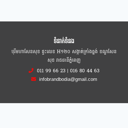
ទំនាក់ទំនង
បុរីមហាសែនសុខ ផ្ទះលេខ H១២០ សង្កាត់ក្រាំងធ្នង់ ខណ្ឌសែន
សុខ រាជធានីភ្នំពេញ
011 99 66 23
|
016 80 44 63
infobrandbodia@gmail.com